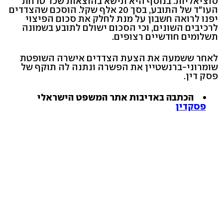
סוציאליות. בנוסף היא תישא בהוצאות שכר טרחת
העו"ד של התובע, בסך 20 אלף שקל. הוסכם שהצדדים
יפנו לרואה חשבון על מנת לחלק את סכום הפיצוי
לרכיבים השונים, וכי הסכום ישולם לתובע בשמונה
תשלומים חודשיים רצופים.
לאחר ששמעה את הצעת הצדדים אישרה השופטת
שומרוני-ברנשטיין את הפשרה ונתנה לה תוקף של
פסק דין.
הכתבה באדיבות אתר המשפט הישראלי
פסקדין