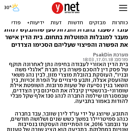
110 אלף ש' לנהג משאית: "על
הכביש מסביב לשעון"
עובד לשעבר בחברת הובלות טען שהתבקש לנהוג
מעבר למגבלות המוטלות בתחום. בית הדין אישר
את הפשרה והפיצוי שעליהם הסכימו הצדדים
מערכת PsakDin
פורסם: 17.01.18, 18:03
בית הדין האזורי לעבודה בחיפה נתן לאחרונה תוקף
של פסק דין להסכם פשרה בין חברת "אלגלי משה
ובניו", העוסקת בהובלת מוצרי מזון, לבין נהג משאי
שהועסק אצלה, ותבע פיצויים על הפרת זכויות, בין
השאר בגין נסיעה של שעות מרובות. השופטת אילת
שומרוני-ברנשטיין קיבלה את הסיכום בין הצדדים,
שבמסגרתו שילמה החברה לנהג 130 אלף שקל מבלי
להודות באמור בתביעה.
התובע, שיוצג על ידי עו"ד לירן שוובר, עבד בחברה
כנהג סמיטריילר במשך כשש שנים ושלושה חודשים,
עד נובמבר 2016, אז הסתיימה העסקתו בנסיבות
שנויות במחלוקת. בתביעה הוא הציג שורה של טענות