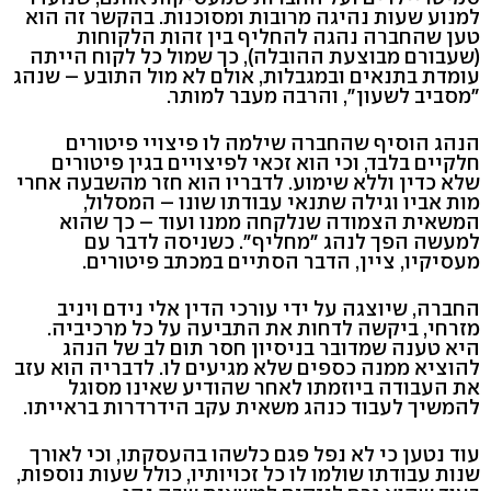
למנוע שעות נהיגה מרובות ומסוכנות. בהקשר זה הוא
טען שהחברה נהגה להחליף בין זהות הלקוחות
(שעבורם מבוצעת ההובלה), כך שמול כל לקוח הייתה
עומדת בתנאים ובמגבלות, אולם לא מול התובע – שנהג
"מסביב לשעון", והרבה מעבר למותר.
הנהג הוסיף שהחברה שילמה לו פיצויי פיטורים
חלקיים בלבד, וכי הוא זכאי לפיצויים בגין פיטורים
שלא כדין וללא שימוע. לדבריו הוא חזר מהשבעה אחרי
מות אביו וגילה שתנאי עבודתו שונו – המסלול,
המשאית הצמודה שנלקחה ממנו ועוד – כך שהוא
למעשה הפך לנהג "מחליף". כשניסה לדבר עם
מעסיקיו, ציין, הדבר הסתיים במכתב פיטורים.
החברה, שיוצגה על ידי עורכי הדין אלי נידם ויניב
מזרחי, ביקשה לדחות את התביעה על כל מרכיביה.
היא טענה שמדובר בניסיון חסר תום לב של הנהג
להוציא ממנה כספים שלא מגיעים לו. לדבריה הוא עזב
את העבודה ביוזמתו לאחר שהודיע שאינו מסוגל
להמשיך לעבוד כנהג משאית עקב הידרדרות בראייתו.
עוד נטען כי לא נפל פגם כלשהו בהעסקתו, וכי לאורך
שנות עבודתו שולמו לו כל זכויותיו, כולל שעות נוספות,