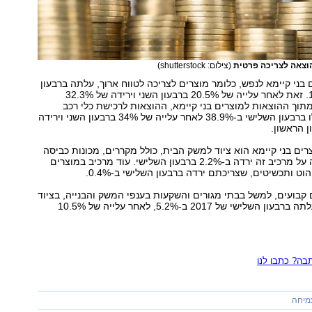
(צילום: shutterstock)
בני קיימא לנפש, כלומר מוצרים לצריכה לטווח ארוך, עלתה ברבעון
השלישי ב-12.4%. זאת לאחר עלייה של 20.5% ברבעון השני וירידה של 32.3%
מתוך ההוצאות למוצרים בני קיימא, ההוצאות לרכישת כלי רכב
לשימוש פרטי עלו ברבעון השלישי ב-38.9% לאחר עלייה של 34% ברבעון השני וירידה
רים בני קיימא הוא ציוד למשק הבית, כולל מקררים, מכונות כביסה
ומזגנים. ההוצאה על מרכיב זה ירדה ב-2.2% ברבעון השלישי. עוד מרכיב במוצרים
הוט ותכשיטים, שצריכתם ירדה ברבעון השלישי ב-0.4%.
בועים, למשל בבתי מגורים והשקעות בענפי המשק והבנייה, בציוד
ובכלי תחבורה, עלתה ברבעון השלישי של 2017 ב-5.2%, לאחר עלייה של 10.5%
ה? כתבו לנו
מיחה