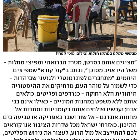
מבקשי מקלט במתקן חולות
(צילום: מוטי קמחי)
"מציגים אותם כסרטן, מטרד תברואתי ומפיצי מחלות -
משל היו אויב מסוכן", נכתב ב"קול קורא" שמפיצים
היוזמים. "מתחברים לפונדמנטלי ולגזעני שביהדות -
כדי לשמור על טוהר העם; מדחיקים את ההיסטוריה
היהודית הלא רחוקה - כנרדפים ופליטים; כולאים
אותם ללא משפט במחנות המוניים - כאילו אינם בני
אדם; ועכשיו שולחים אותם בקומבינות נסתרות אל
מחוזות אובדנם - אל שוד ושבר באפריקה או טביעה בים
התיכון. כאזרחי ישראל מכל שדרות הציבור אנו קוראים
לכם להתייצב אל מול הרוע, לעצור את גירוש הפליטים,