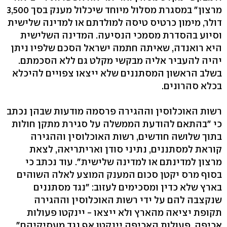
מרצון" במסגרת מסלול מיוחד שיכלול מענק בסך 3,500
דולר, מימון כרטיס טיסה למולדתם או למדינה שלישית
וסיוע בהסדרת מסמכי הנסיעה. המדינה השלישית
היא רואנדה, שאיתה חתמה ישראל הסכם שלפיו ניתן
יהיה להעביר אליה מבקשי מקלט גם ללא הסכמתם.
בשלב הראשון המסתננים שלא ייצאו צפויים להיכלא
בכלא סהרונים.
רשות האוכלוסין וההגירה פרסמה מודעות שבהן נכתב
כי "בהתאם להודעת הממשלה על סגירת מתקן חולות
בתוך שלושה חודשים, רשות האוכלוסין וההגירה
קוראת למסתננים, נתיני סודן ואריתריאה, לצאת
מרצון למדינתם או למדינה שלישית". עוד נכתב כי
בסוף מרס יקטן סכום המענק המוצע לאלה השוהים
בארץ שלא כדין ומסכימים לעזוב: "נגד מסתננים
שנקצבה להם על ידי רשות האוכלוסין וההגירה
תקופת יציאה מהארץ ולא ייצאו - יינקטו פעולות
אכיפה. פעולות האכיפה יינקטו אף נגד מעסיקיהם".