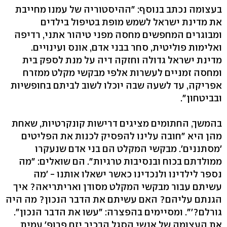
בעצומה נכתב בנוסף: "ההיסטוריה של עמנו מחייבת
את מדינת ישראל לשמש מופת בטיפול בילדים
ומבוגרים המחפשים מחסה מפני טיהור אתני, רדיפה
ואלימות פוליטית, סחר בבני אדם, אונס ועינויים.
מדינת ישראל גדולה וחזקה דיה על מנת לספק בית
ומחסה זמניים לעשרות אלפי מבקשי מקלט ממזרח
אפריקה, עד לשעה שבה יוכלו לשוב לביתם בחופשיות
ובביטחון".
בהמשך, החתומים מציגים דרישות קונקרטיות, שאחת
מהן היא "חובה עלינו להפסיק לכנות את הפליטים
'מסתננים'. מבקשי המקלט הם בני אדם שנעקרו
ממולדתם בכוח ובנסיבות טרגיות". הם שואלים: "מה
נספר לילדינו ולנכדינו כאשר ישאלו אותנו - 'מה
עשיתם עבור מבקשי המקלט מסודן ואריתריאה? איך
הגנתם עליהם? האם עשיתם את הדבר הנכון? מה היה
גורלם?'". ומסיימים בהפצרה: "עשו את הדבר הנכון".
את העצומה של אנשי הסגל הבכיר יזם פרופ' עמית