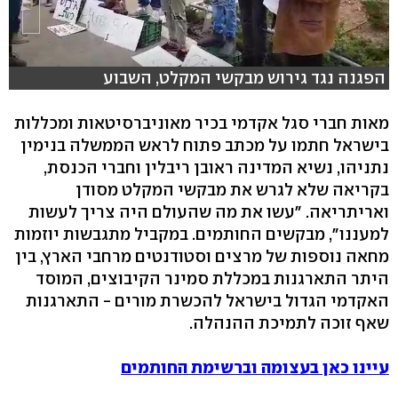
הפגנה נגד גירוש מבקשי המקלט, השבוע
מאות חברי סגל אקדמי בכיר מאוניברסיטאות ומכללות
בישראל חתמו על מכתב פתוח לראש הממשלה בנימין
נתניהו, נשיא המדינה ראובן ריבלין וחברי הכנסת,
בקריאה שלא לגרש את מבקשי המקלט מסודן
ואריתריאה. "עשו את מה שהעולם היה צריך לעשות
למעננו", מבקשים החותמים. במקביל מתגבשות יוזמות
מחאה נוספות של מרצים וסטודנטים מרחבי הארץ, בין
היתר התארגנות במכללת סמינר הקיבוצים, המוסד
האקדמי הגדול בישראל להכשרת מורים - התארגנות
שאף זוכה לתמיכת ההנהלה.
עיינו כאן בעצומה וברשימת החותמים