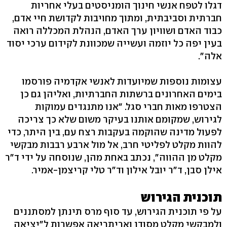
דגלו לטפח אנשי חינוך הומניסטים בעלי אחריות
חברתית וסביבתית, ומתוך מחויבות לקדושת חיי אדם,
כבוד האדם ושוויון ערך האדם, הנהלת המכללה רואה
בעין יפה כל יוזמה ועשייה שמכוונת לקידום ערכי יסוד
אלה".
עצומות נוספות שמיועדות לאנשי אקדמיה פורסמו
בימים האחרונים ברשתות החברתיות, ואליהן גם כן
הצטרפו מאות חברי סגל. "אנו מתנגדים עמוקות
לגירוש, שמקומם אותנו בעיקר משום שלא כך צריכה
לפעול מדינה שהוקמה בעקבות רצח עם, בין היתר, כדי
להוות מקלט לפליטי חרב, אל מול ארבע רבבות מבקשי
מקלט מן ההווה", נכתב באחת מהן, שנוסחה על ידי ד"ר
אילן סבן, ד"ר יובל אילון וד"ר טלי קריצמן-אמיר.
תוכנית הגירוש
על פי תוכנית הגירוש, עד סוף מרס תינתן למסתננים
ולמבקשי מקלט מסודן ואריתריאה אפשרות ל"יציאה