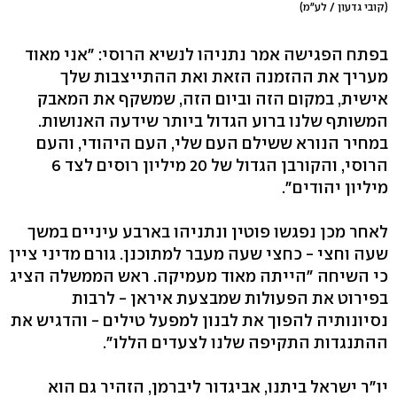
(קובי גדעון / לע"מ)
בפתח הפגישה אמר נתניהו לנשיא הרוסי: "אני מאוד
מעריך את ההזמנה הזאת ואת ההתייצבות שלך
אישית, במקום הזה וביום הזה, שמשקף את המאבק
המשותף שלנו ברוע הגדול ביותר שידעה האנושות.
במחיר הנורא ששילם העם שלי, העם היהודי, והעם
הרוסי, והקורבן הגדול של 20 מיליון רוסים לצד 6
מיליון יהודים".
לאחר מכן נפגשו פוטין ונתניהו בארבע עיניים במשך
שעה וחצי - כחצי שעה מעבר למתוכנן. גורם מדיני ציין
כי השיחה "הייתה מאוד מעמיקה. ראש הממשלה הציג
בפירוט את הפעולות שמבצעת איראן - לרבות
נסיונותיה להפוך את לבנון למפעל טילים - והדגיש את
ההתנגדות התקיפה שלנו לצעדים הללו".
יו"ר ישראל ביתנו, אביגדור ליברמן, הזהיר גם הוא