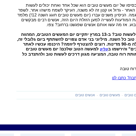
בסיסו של יום מעשים טובים הוא שכל אחד ואחת יכולים לעשות
אחר - גדול או קטן זה לא משנה, העיקר לשמח מישהו אחר, לשפר
את חייו ולתת דוגמה. הניסיון משנים עברו (יום מעשים טובים חוגג השנה 12!) מלמד
ת המודעות לעשייה למען הזולת היום הזה, אנשים רבים מבקשים
וע. אז מה עשו אותם אנשים שפגשנו ברחוב? צפו.
רוצים להתנדב ולעשות טוב? ב-13 במרץ יתקיים יום המעשים הטובים, המהווה
טוב כל השנה. מיליוני בני אדם צפויים להשתתף ביום גלובלי זה,
שיתקיים בלמעלה מ-90 מדינות. רוצים להצטרף ליוזמה? היכנסו עכשיו לאתר
ים" והירשמו ב
למעשה הטוב שלכם! יום מעשים טובים
קליק
מותת רוח טובה, המציעה מגוון דרכים לעשות טוב ולהתנדב כל
וח טובה
ה? כתבו לנו
 טובים
מעשים טובים
אנשים טובים