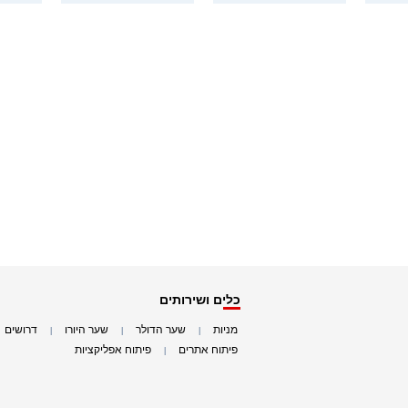
כלים ושירותים
מניות
שער הדולר
שער היורו
דרושים
|
|
|
|
פיתוח אתרים
פיתוח אפליקציות
|
|