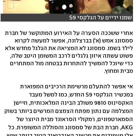
שמנו ידיים על הגלקסי S9
אחרי ששככה הסערה על האירוע המתוקשר של חברת
סמסונג אמש (א') בברצלונה, אפשר למעשה לקרוא
לילד בשמו. סמסונג לא המציאה את הגלגל מחדש אלא
פשוט עשתה איזון גלגלים לרכב המשומן היטב שלה,
כדי שיוכל להמשיך להתחרות בבטחה מול המתחרים
מבית ומחוץ.
אי אפשר להתעלם מרשימת הרכיבים המפוארת
במכשיר הגלקסי S9 החדש, כמו למשל מעבד
האקסינוס 9810 משולב הבינה המלאכותית, חיישן
המצלמה עם נתון מפתח הצמצם המרשים ביותר בשוק
הסמארטפונים, רמקולי הסראונד מבית היוצר של
AKG, חברת הבת של סמסונג והסוללה המשופרת. כל
אלו מעמידים את מכשיר האנדרואיד הטוב ביותר שיש