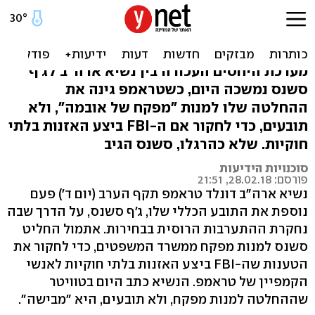
"בושה!". עימות בין טראמפ
לשר המשפטים שלו
מערכת היחסים העכורה בין נשיא ארה"ב לג'ף
סשנס נמשכה היום, כשטראמפ גינה את
ההחלטה שלו למנות "מפקח של אובמה", ולא
תובעים, כדי לחקור אם ה-FBI ביצע האזנות בלתי
חוקיות. שלא כהרגלו, סשנס הגיב
סוכנויות הידיעות
פורסם: 28.02.18, 21:51
נשיא ארה"ב דונלד טראמפ תקף הערב (יום ד') פעם
נוספת את התובע הכללי שלו, ג'ף סשנס, על הדרך שבה
נחקרת ההתערבות הרוסית בבחירות. אתמול החליט
סשנס למנות מפקח ממשרד המשפטים, כדי לחקור את
הטענות שה-FBI ביצע האזנות בלתי חוקיות לאנשי
הקמפיין של טראמפ. הנשיא כתב היום בטוויטר
שההחלטה למנות מפקח, ולא תובעים, היא "מבישה".