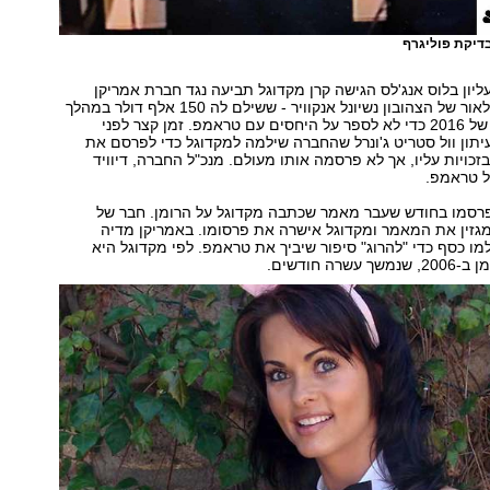
דיקת פוליגרף
ון בלוס אנג'לס הגישה קרן מקדוגל תביעה נגד חברת אמריקן
מדיה, המוציאה לאור של הצהובון נשיונל אנקוויר - ששילם לה 150 אלף דולר במהלך
קמפיין הבחירות של 2016 כדי לא לספר על היחסים עם טראמפ. זמן קצר לפני
תון וול סטריט ג'ונרל שהחברה שילמה למקדוגל כדי לפרסם את
זכויות עליו, אך לא פרסמה אותו מעולם. מנכ"ל החברה, דיוויד
ל טראמפ.
ר פרסמו בחודש שעבר מאמר שכתבה מקדוגל על הרומן. חבר של
גזין את המאמר ומקדוגל אישרה את פרסומו. באמריקן מדיה
ו כסף כדי "להרוג" סיפור שיביך את טראמפ. לפי מקדוגל היא
רה חודשים.