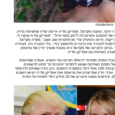
sh)
ו יורקר, טוענת מקדוגל, אמריקן מדיה איימה עליה שחשיפת מידע
של ההסכם ותגרום לה ל"נזק כספי גדול". "אמריקן מדיה שיקרו לי,
קות, איימו והפעילו עליי מניפולציות שוב ושוב", מסרה מקדוגל.
זדמנות להבהיר את הדברים ולהמשיך בחיי, בלי החברה הזו, מנהליה
". בכתב התביעה של מקדוגל היא טוענת שעורך הדין של טראמפ,
מעורב בשיחות עם אמריקן מדיה.
כבת הפורנו סטורמי דניאלס תביעה נגד הנשיא, ואמרה שטראמפ
 הסכם השתיקה שנוגע ליחסים "אינטימיים" מחוץ לנישואים
ב-2006. דניאלס קיבלה 130 אלף דולר במסגרת ההסכם. כהן הודה ששילם לדניאלס
עורכי הדין שמייצגים את טראמפ ואת אמריקן מדיה הגישו השבוע
תביעה נגד דניאלס, ודורשים ממנה פיצויים של 20 מיליון דולר לפחות על הפרת