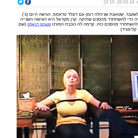
22:15
 לשעבר, שטוענת שניהלה רומן עם דונלד טראמפ, הגישה היום (ג')
יה כדי להשתחרר מהסכם שתיקה. קרן מקדוגל היא האישה השנייה
השתחרר מהסכם כזה. קדמה לה כוכבת הפורנו
(שם
סטורמי דניאלס
ליפורד).