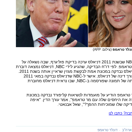
ונלד טראמפ
(צילום: AFP)
היום פורסם ב-NBC שבשנת 2011 דניאלס ערכה בדיקת פוליגרף, שבה נשאלה על
יחסיה עם דונלד טראמפ. לפי דו"ח הבדיקה, שהגיע לידי NBC, דניאלס נמצאה דוברת
אמת ב-99%. דניאלס נבדקה במכונת אמת לבקשת מגזין שראיין אותה בשנת 2011.
מייקל אבנאטי, עורך דינה של דניאלס, אישר ל-NBC שדניאלס נבדקה במאי 2011
ואישר את אמינותה של תמונה שפורסמה ב-NBC, שבו נראית דניאלס מחוברת
 טראמפ הודיע על מועמדות לנשיאות קליפורד נבדקה במכונת
 את היחסים שלה עם מר טראמפ", אמר עורך הדין. "איפה
יקה שלו שמוכיחות ההפך?", שאל אבנאטי.
ה? כתבו לנו
ארה"ב
דונלד טראמפ