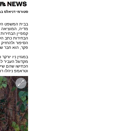
סטורמי דניאלס בב
בבית המשפט העלי
הבחירות כתב העי
הסיפור ולהחזיק ב
פקר, הוא חבר ש
במגזין ניו יורק
מקדוגל העביר למ
הכחישו שהם שילמ
וטראמפ ניהלו רומן ב-2006, שנמשך עש