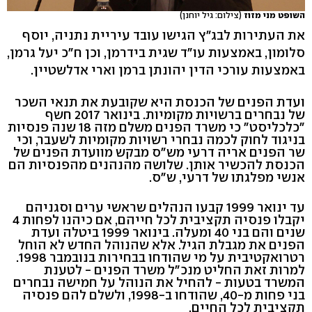
השופט מני מזוז
(צילום: גיל יוחנן)
את העתירות לבג"ץ הגישו עובד עיריית נתניה, יוסף
סלומון, באמצעות עו"ד שגית בידרמן, וכן ח"כ יעל גרמן,
באמצעות עורכי הדין יהונתן ברמן וארי אדלשטיין.
ועדת הפנים של הכנסת היא שקובעת את תנאי השכר
של נבחרים ברשויות מקומיות. בינואר 2017 חשף
"כלכליסט" כי משרד הפנים משלם מזה 18 שנה פנסיות
בניגוד לחוק לכמה נבחרי רשויות מקומיות לשעבר, וכי
שר הפנים אריה דרעי מש"ס מבקש מוועדת הפנים של
הכנסת להכשיר אותן. שלושה מהנהנים מהפנסיות הם
אנשי מפלגתו של דרעי, ש"ס.
עד ינואר 1999 קבעו הנהלים שראשי ערים וסגניהם
יקבלו פנסיה תקציבית לכל חייהם, אם כיהנו לפחות 4
שנים והם בני 40 ומעלה. בינואר 1999 ביטלה ועדת
הפנים את מגבלת הגיל. אלא שהנוהל החדש לא הוחל
רטרואקטיבית על מי שהודחו בבחירות בנובמבר 1998.
למרות זאת החליט מנכ"ל משרד הפנים - לטענת
המשרד בטעות - להחיל את הנוהל על חמישה נבחרים
בני פחות מ-40, שהודחו ב-1998, ולשלם להם פנסיה
תקציבית לכל החיים.