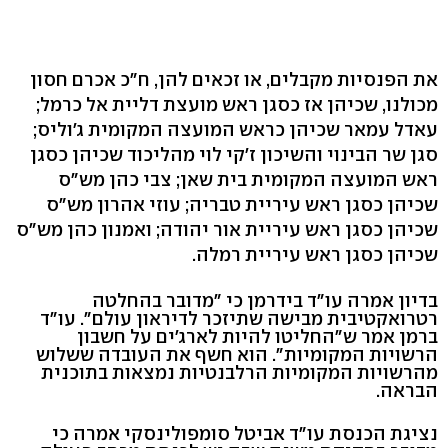
את הפנסיות מקבלים, או זכאים להן, ח"כ אכרם חסון
מכולנו, שכיהן אז כסגן ראש מועצת דליית אל כרמל;
עאדל עמאר שכיהן כראש המועצה המקומית ג'וליס;
סגן שר הבינוי והשיכון ז'קי לוי מהליכוד שכיהן כסגן
ראש המועצה המקומית בית שאן; צבי כהן מש"ס
שכיהן כסגן ראש עיריית טבריה; עוזי אהרון מש"ס
שכיהן כסגן ראש עיריית אור יהודה; ואמנון כהן מש"ס
שכיהן כסגן ראש עיריית רמלה.
בדיון אמרה עו"ד בידרמן כי "מדובר בהחלטה
רטרואקטיבית מבישה שתיזכר לדיראון עולם". עו"ד
ברמן אמר ש"החליטו להיות לארג'ים על חשבון
הרשויות המקומיות". הוא חשף את העובדה ששלוש
מהרשויות המקומיות הרלבנטיות נמצאות בתוכנית
הבראה.
נציגת הכנסת עו"ד אביטל סומפולינסקי אמרה כי