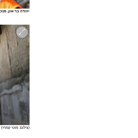
יהודה בר-און, מנכ
(צילום: מוטי קמחי)