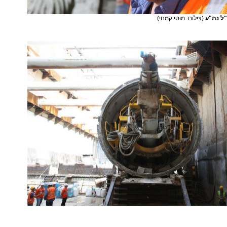
"ל נת"ע
(צילום: מוטי קמחי)