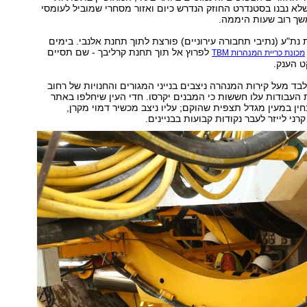
 שלא נבנו בסטנדרט החוזק הנדרש כיום ואזור מסחרי שמוביל לעומסי
שך רוב שעות היממה.
ת"ע (נתיבי תחבורה עירוניים) פורצת לתוך תחנת אלנבי. בימים
לפרוץ אל תוך תחנת קרליבך - שם תסיים
מכונת כריית המנהרות TBM
ט הענק.
ד מעל קירות המנהרה ניצבים בנייני המגורים והחנויות של רחוב
העבודות עלו חששות כי המבנים יקרסו. חדי העין שיחלפו באתר
חין במעין מגדל תצפית שהוקם; עליו ניצב מכשיר דמוי מקרן,
ני לייזר לעבר נקודות קבועות בבניינים.