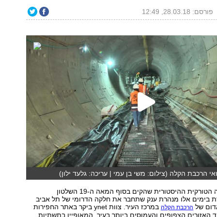
פורסם: 28.03.18, 12:49
אי הרכבת הקלה (צילום: משי בן עמי | עריכה: גלעד ילון)
על תוואי המסילה הטורקית ההיסטורית שהקים בסוף המאה ה-19 השלטון
ת בימים אלו מנהרת ענק שתחבר את חלקה הדרומי של תל אביב
דום של
במרכז העיר. צוות ynet ביקר באתר החפירות
הרכבת הקלה
 האזורים הצפופים והעמוסים ביותר בעיר, המאופיין בתשתיות