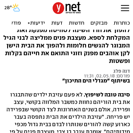
אחרי שהילדים עזבו - כך
תעצבו בקלות מחדש
להפוך את חדר השינה לסוויטה מפנקת ואת
המקלחת לספא. מעצבת פנים ממליצה לבני הגיל
המבוגר להגשים חלומות ולהפוך את הבית הישן
לקן אוהבים מפנק וזוגי התואם את חייהם בקלות
ופשטות
דנה פלג
פורסם: 02.05.18, 11:31
בשיתוף "מגדלי הים התיכון"
סיבה טובה לשיפוץ.
לא פעם עזיבת ילדים שהתבגרו
את בית הוריהם נחוות כמשבר המלווה בקושי, עצב
ופרידה, אולם בשנים האחרונות לצד הקושי שבפרידה
יש פריחה. "עזיבת הילדים את הבית נתפסה בעבר
כארוע קשה להורים שנותרו לבדם בבית גדול מכפי
מידותיהם", אומרת ענבר בן צבי, מעצבת פנים על פי