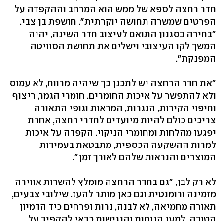
חדר רחצה לספא של ממש הוא המרחב וההקפדה על
הפרטים שמשרה תחושה יוקרתית". חושפת בן צבי.
"בחירה בסגנון התואם לעיצוב חדר השינה, יהיה
המשך לקו העיצובי וישלים את תחושת הסוויטה
המפנקת".
"את חדר הרחצה יש לתכנן כך שיהיה מרווח, לא עמוס
ולא להתפשר על איכות החומרים. חומרי הגמר, ריצוף
וחיפוי הקירות, הנגרות, המראות וגופי התאורה
צריכים כולם להיות מיועדים לחדרי רחצה, אחרת
יפגעו מהלחות ומחומרי הניקוי. הקפדה על איכות
למרות ההשקעה הכספית, מתבטאת בעמידות
המוצרים והנראות שלהם לאורך זמן".
לא רק לבן, "גם בחדר הרחצה מומלץ להשרות אווירה
מזמינה ורומנטית וגם כאן מותר להעז. שילובי צבעים,
תאורה מחמיאה, לא לבנה, נרות ופרחים כיד הדמיון
הטובה. למען הנוחות והנגישות כדאי להקפיד על