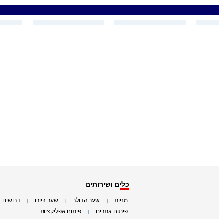
כלים ושירותים
מניות
שער הדולר
שער היורו
דרושים
|
|
|
|
פיתוח אתרים
פיתוח אפליקציות
|
|