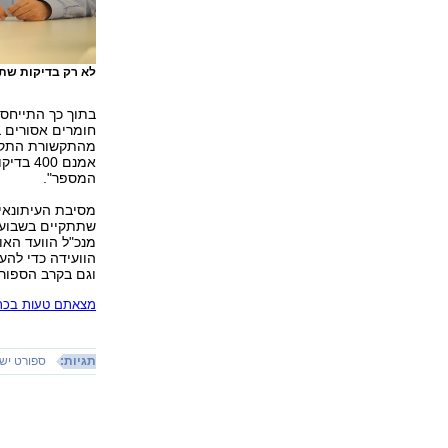
לא רק בדיקות שתן
בתוך כך התייחס 
חומרים אסורים בג
מהתקשורת התקיימ
אמנם 0
המספר".
מסיבת העיתונאי
מנכ"ל הוועד האול
הוועידה כדי להע
וגם בקרב הספור
מצאתם טעות בכתב
תגיות:
ספורט יש