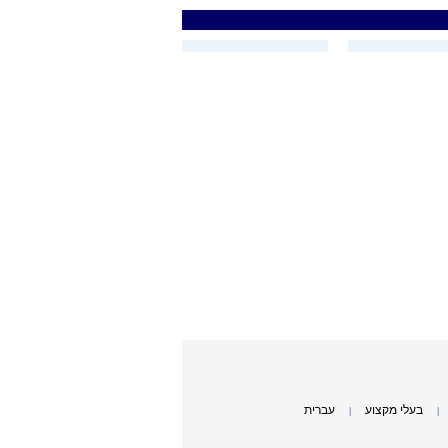
בעלי מקצוע
עברית
|
|