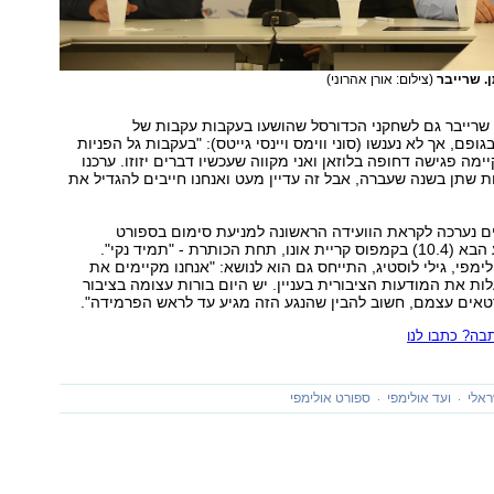
. שרייבר
(צילום: אורן אהרוני)
שרייבר גם לשחקני הכדורסל שהושעו בעקבות עקבות של
ופם, אך לא נענשו (סוני ווימס ויינסי גייטס): "בעקבות גל הפניות
ה פגישה דחופה בלוזאן ואני מקווה שעכשיו דברים יזוזו. ערכנו
40 בדיקות שתן בשנה שעברה, אבל זה עדיין מעט ואנחנו חייבים להגדיל את
ם נערכה לקראת הוועידה הראשונה למניעת סימום בספורט
שתתקיים בשבוע הבא (10.4) בקמפוס קריית אונו, תחת הכותרת - "תמיד נקי".
ימפי, גילי לוסטיג, התייחס גם הוא לנושא: "אנחנו מקיימים את
לות את המודעות הציבורית בעניין. יש היום בורות עצומה בציבור
טאים עצמם, חשוב להבין שהנגע הזה מגיע עד לראש הפרמידה".
ה? כתבו לנו
ראלי
ועד אולימפי
ספורט אולימפי