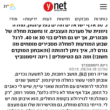
המחלה שמתפרצת כשלגוף
"נגמר הדלק"
כ־30 אלף ישראלים חולים בפרקינסון, מחלה
ניוונית של מערכת העצבים. זו נחשבת מחלה של
מבוגרים, אך יש גם חולים בני 30 או 40. לרגל
שבוע המודעות למחלה מסבירים מומחים מה
גורם לה, איך ניתן לזהותה (והאבחון המוקדם
חשוב!) ומה הם הטיפולים | רינה זיסמנוביץ
רינה זיסמנוביץ
עודכן: 08.04.18, 00:15
אריה רמון (82), תושב רחובות, סב לתשעה נכדים,
אובחן לפני עשור כחולה פרקינסון. "במשך שנים
הלכתי לרופאים עם תלונות שאני עייף, שיש לי כאבים
כל הזמן, אבל אף אחד לא גילה כלום", מספר רמון, "רק
כשהלכתי לנוירולוג בקופת החולים, הוא איבחן מה יש
לי. הייתי בהלם מוחלט, גם מהישירות שלו וגם מעצם