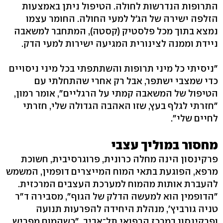
התרופות הנדרשות לחולה. הטיפול ניתן באמצעות
הזלפה ישירה של הג'ל למעי החולה. החומר עצמו
נמצא בתוך מכל פלסטיק (קסטה), המתחבר למשאבה
ניידת וממנה לצינורית המגיעה ישירות למעי הדק.
"ניסיתי כל מיני תרופות והשתתפתי בכל מיני ניסויים
כדי שמצבי ישתפר, אבל רק אחרי שהתחלתי עם
הטיפול של המשאבה קמתי על הרגליים", אומר רמון,
"חזרתי לגלף בעץ, שזו האהבה הגדולה שלי, חזרתי
לחיים שלי".
מחסור במוליך עצבי
פרקינסון הינה מחלה כרונית, פרוגרסיבית, חשוכת
מרפא, הפוגעת בתאי המוח המייצרים דופמין, המשמש
להעברת אותות מהמוח למערכת העצבים המרכזית.
"הדופמין הוא למעשה הדלק של הגוף", מסבירה ד"ר
טניה גורביץ', מנהלת היחידה להפרעות תנועה
ופרקינסון במרכז הרפואי תל־אביב. "כשהמוח מפריש