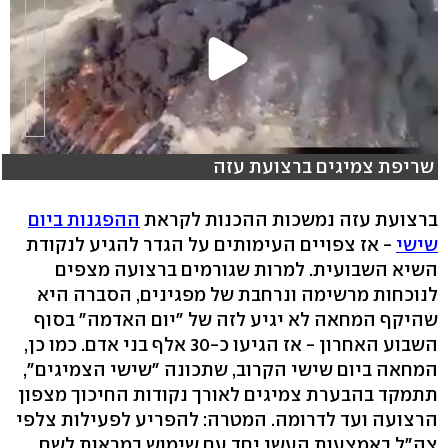
שריפת צמיגים ברצועת עזה
ברצועת עזה נמשכות ההכנות לקראת
ההפגנות ביום
שישי
- אז צפויים העימותים על הגדר להגיע לנקודת
השיא השבועית. למרות שגורמים ברצועה מצפים
לנוכחות מרשימה ונרחבת של מפגינים, הסברה היא
שהיקף המחאה לא יגיע לזה של "יום האדמה" בסוף
השבוע האחרון - אז הגיעו כ-30 אלף בני אדם. כמו כן,
המחאה ביום שישי הקרוב, שתכונה "שישי הצמיגים",
תתמקד בהבערת צמיגים לאורך נקודות החיכוך מצפון
הרצועה ועד לדרומה. המטרה: להפריע לפעילות צלפי
צה"ל באמצעות העשן יחד עם שימוש במראות לשם