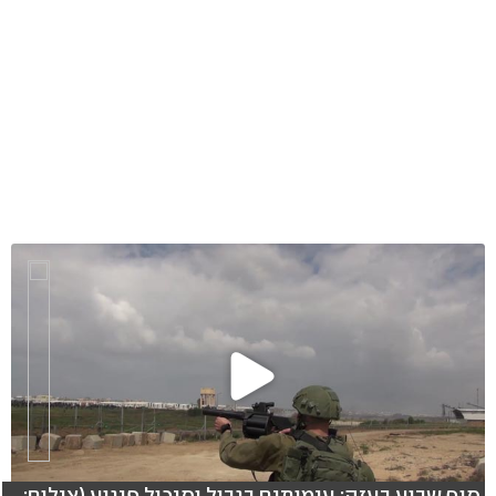
סוף שבוע בעזה: עימותים בגבול וסיכול פיגוע (צילום: