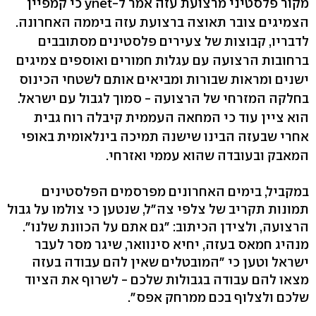
מקור פלסטיני מרצועת עזה אמר ל-ynet כי קמפיין
הצמיגים צובר תאוצה ברצועת עזה ביממה האחרונה.
לדבריו, קבוצות של צעירים פלסטינים מסתובבים
ברחובות הרצועה עם עגלות חמורים ואוספים צמיגים
ישנים ומראות שבורות ומביאים אותם לשטחי הכינוס
בחלקה המזרחי של הרצועה - סמוך לגבול עם ישראל.
הוא ציין עוד כי המחאה העממית קיבלה רוח גבית
אחרי שבעזה הבינו שישנה תמיכה בינלאומית באופי
המאבק ובעובדה שהוא עממי ואזרחי.
במקביל, בימים האחרונים מפרסמים הפלסטינים
תמונות תקריב של צלפי צה"ל, שנטען כי צולמו על גבול
הרצועה, ולצידן הכיתוב: "גם אתם על הכוונת שלנו".
מנהיג חמאס בעזה, יחיא סינוואר, שיגר מסר לעבר
ישראל וטען כי "המובטלים שאין להם עבודה בעזה
מצאו להם עבודה בגבולות שלכם - לשרוף את הציוד
שלכם ולצלוף בכם ממרחק אפס".