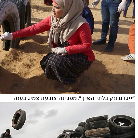
"ייגרם נזק בלתי הפיך". מפגינה צובעת צמיג בעזה