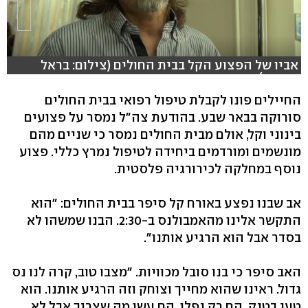
אביו של הפצוע הקל בבית החולים (צילום: בראל
אפרים)
החיילים פונו לקבלת טיפול רפואי בבית החולים
סורוקה בבאר שבע. בהודעת צה"ל נמסר על פצועים
בינוני וקל, אולם מבית החולים נמסר כי שניים מהם
מונשמים ומורדמים ביחידה לטיפול נמרץ כללי. פצוע
נוסף במחלקה לכירורגיה פלסטית.
אב שבנו נפצע באורח קל סיפר בבית החולים: "הוא
התקשר אלינו מהאמבולנס ב-2:30. הבנו שמשהו לא
בסדר אבל הוא הרגיע אותנו".
האב סיפר כי בנו סובל מכוויות. "מצבו טוב, קרה לנו נס
גדול. ראינו שהוא מחייך וצוחק וזה הרגיע אותנו. הוא
טען בטנק, הם רק נפלו. הם עשו מה שצריך אבל לא