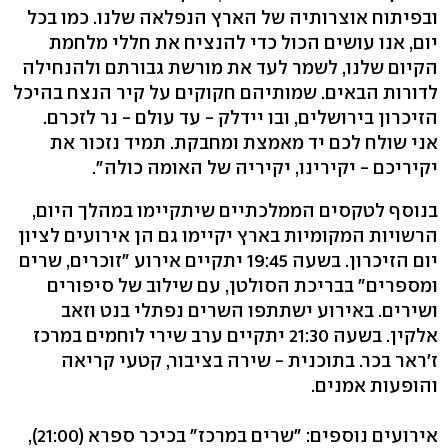
ובפיתוח אוצרותיה של הארץ הנפלאה שלנו. כמו בכל
יום, אנו עושים הכול כדי להנציח את חללי מלחמת
הקיום שלנו, לשמר לעד את מורשת גבורתם ולהנחילה
לדורות הבאים. שמותיהם חקוקים על קיר הנצח בהיכל
הזיכרון בירושלים, ובו יידלק - עד עולם - נר לזכרם.
אני שולח לכם יד מאמצת ומחבקת. תמיד נזכור את
יקיריכם - יקירינו, יקיריה של האומה כולה".
בנוסף לטקסים הממלכתיים שיתקיימו במהלך היום,
הרשויות המקומיות בארץ יקיימו גם הן אירועים לציון
יום הזיכרון. בשעה 19:45 יתקיים אירוע "זוכרים, שרים
ומספרים" בבריכת הסולטן, עם שילוב של סיפורים
ושירים. באירוע ישתתפו השרים נפתלי בנט וזאב
אלקין. בשעה 21:30 יתקיים ערב שירי לוחמים במרכז
ז'ראר בכר. בתוכנית - שירה בציבור, קטעי קריאה
והופעות אמנים.
אירועים נוספים: "שרים במרכז" בכיכר ספרא (21:00),