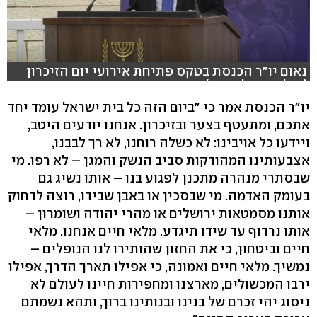
נאום יו"ר הכנסת בטקס פתיחת אירועי יום הזיכרון
(צילום: יובל עוזרי)
יו"ר הכנסת אמר כי "ביום הזה כל בית ישראל עומד יחד
אתכם, ומתעטף בצער ובזיכרון. אנחנו יודעים היטב,
ויידעו כל אויבינו: לא כשלה רוחנו, לא רך לבבנו,
אצבעותינו המהודקות סביב הנשק והמגן – לא רפו. מי
שבסתרי מנהרה מתכנן לפגוע בנו – אותו נשיג גם
בעומק האדמה. מי שבסכין או באבן שבידו, רוצה לדחוק
אותנו מסמטאות ירושלים או מהרי יהודה ושומרון –
אותו נרדוף עד שידו תיגדע. מלאי חיים אנחנו. מלאי
חיים וביטחון, כי את החזון שהותירו לנו הנופלים –
נמשיך. מלאי חיים ואמונה, כי אפילו תארך הדרך, אפילו
ירבו המכשולים, מארצנו ומחפירות חיינו לעולם לא
ניסוג יהי זכרם של בנינו ובנותינו ברוך, ותהא נשמתם