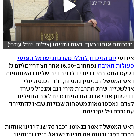
"בזכותם אנחנו כאן". נאום נתניהו (צילום: יובל עוזרי)
אירועי
יום הזיכרון לחללי מערכות ישראל ונפגעי
פעולות האיבה
נפתחו ב-16:00 אחר הצהריים (יום ג')
בטקס המסורתי בבית יד לבנים בירושלים בהשתתפות
ראש הממשלה בנימין נתניהו, יו"ר הכנסת יולי
אדלשטיין, שרת התרבות מירי רגב ומנכ"ל משרד
הביטחון אודי אדם. הם הניחו זרים לזכר הנופלים.
לצדם, נאספו מאות משפחות שכולות שבאו להתייחד
עם זכרם של יקיריהם.
ראש הממשלה אמר בנאומו: "כבר 70 שנה ידינו אוחזות
בחרב המגן ובונות את מדינת ישראל. בנינו ובנותינו