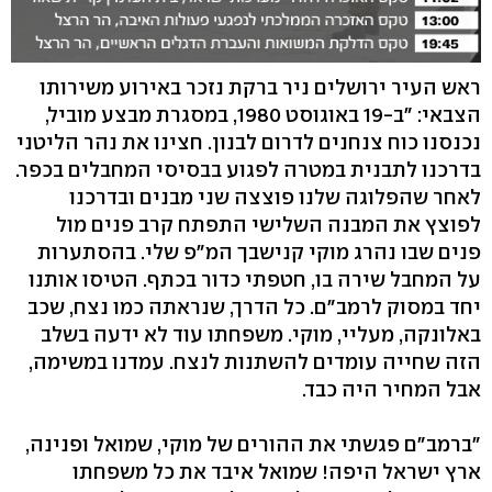
ראש העיר ירושלים ניר ברקת נזכר באירוע משירותו
הצבאי: "ב-19 באוגוסט 1980, במסגרת מבצע מוביל,
נכנסנו כוח צנחנים לדרום לבנון. חצינו את נהר הליטני
בדרכנו לתבנית במטרה לפגוע בבסיסי המחבלים בכפר.
לאחר שהפלוגה שלנו פוצצה שני מבנים ובדרכנו
לפוצץ את המבנה השלישי התפתח קרב פנים מול
פנים שבו נהרג מוקי קנישבך המ"פ שלי. בהסתערות
על המחבל שירה בו, חטפתי כדור בכתף. הטיסו אותנו
יחד במסוק לרמב"ם. כל הדרך, שנראתה כמו נצח, שכב
באלונקה, מעליי, מוקי. משפחתו עוד לא ידעה בשלב
הזה שחייה עומדים להשתנות לנצח. עמדנו במשימה,
אבל המחיר היה כבד.
"ברמב"ם פגשתי את ההורים של מוקי, שמואל ופנינה,
ארץ ישראל היפה! שמואל איבד את כל משפחתו