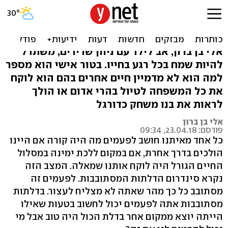
"לא חושב מה היה קורה אם
בני לא היה נכה"
אלי בן ברון, אב לילד עם ניוון שרירים, משתדל
להיות שמח בכל רגע בחייו. בטור אישי הוא מספר
למה הוא לא מדמיין חיים אחרים בהם הוא לוקח
את כל המשפחה לטיול בהרי אדום או הולך
לראות את בנו משחק כדורגל
אלי בן ברון
פורסם: 23.04.18, 09:34
כל אחד מאיתנו חושב לפעמים מה היה קורה אם היינו
הולכים בדרך אחרת, אם במקום ללכת ימינה במסלול
החיים הגורל היה לוקח אותנו שמאלה. המצב הזה
נקרא סינדרום הדלתות המסתובבות. לפעמים זה
מסתובב כל כך מהר שאתה לא מצליח לעצור. בדלתות
מסתובבות אתה לפעמים יכול לחשוב בטעות שאילו
הייתה יוצא ממקום אחר בדלת הכול היה טוב אבל מי