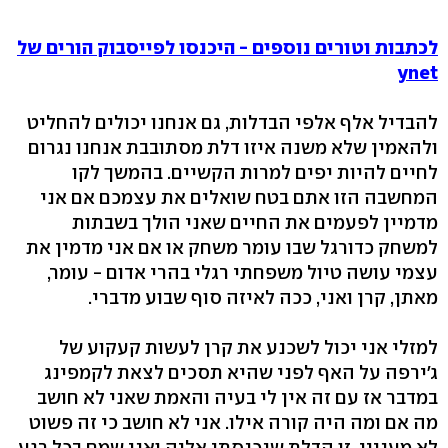
לכתבות וטורים נוספים - היכנסו לפייסבוק הורים של
ynet
להבדיל אלף אלפי הבדלות, גם אנחנו יכולים להחליט
ולהאמין שלא משנה איזו דלת מסתובבת אנחנו נגרום
לחיים להיות יפים למרות הקשיים. בהמשך לקו
המחשבה הזו אתם בטח שואלים את עצמכם אם אני
מדמיין לפעמים את החיים שאני הולך בשבתות
למשחק כדורגל שבו עומר משחק או אם אני מדמין את
עצמי עושה טיול משפחתי רגלי בהרי אדום - עומר,
מאתן, קרן ואני, ככה לאיזה סוף שבוע מדברי.
למזלי אני יכול לשכנע את קרן לעשות קעקוע של
ג'ירפה על האף לפני שהיא תסכים לצאת לקמפינג
במדבר אז עם זה אין לי בעיה והאמת שאני לא חושב
מה אם ומה היה קורה אילו. אני לא חושב כי זה פשוט
לא מעניין. זו הדלת שנכנסתי אליה ואני שמח בכל רגע