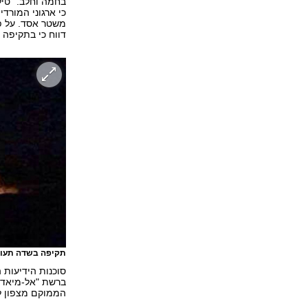
בחמה וחלב. "טילי
כי ארגוני המורד
משטר אסד. על פי
דווח כי בתקיפה נהרגו יותר מ-0
תקיפה בשדה תעופ
סוכנות הידיעות 
ברשת "אל-מיאדין"
הממוקם מצפון ל