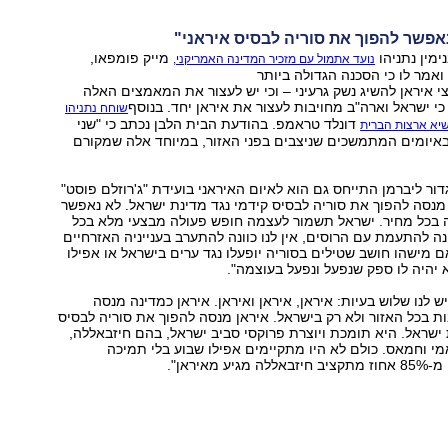
נאפשר להפוך את סוריה לבסיס איראני"
מין נתניהו
מייק פומפאו,
נועד אתמול עם מזכיר המדינה האמריקני,
אמר לו כי הסכנה הגדולה ביותר
 איראן להשיג נשק גרעיני – וכי יש לעצור את המאמצים האלה
כי ישראל וארה"ב מחויבות לעצור את איראן יחד. בנוסף
שוחח נתניהו
דונלד טראמפ. בהודעת הבית הלבן נכתב כי "שני
שיא ארצות הברית
באיומים המתמשכים שניצבים בפני האזור, במיוחד אלה שמקורם
דור ליברמן התייחס גם הוא לאיום האיראני בועידת "ג'רוזלם פוסט"
אן מנסה להפוך את סוריה לבסיס קידמי נגד מדינת ישראל. לא נאפשר
ה בכל מחיר. ישראל תשמור לעצמה חופש פעולה מבצעי מלא בכל
וונה להתעמת עם הרוסים, אין לנו כוונה להתערב בענייניה האזרחיים
ם מישהו חושב שטילים בסוריה יופעלו נגד ערים בישראל או אפילו
א יהיה לו ספק שנפעל ונפעל בעוצמה".
ש לנו שלוש בעיות: איראן, איראן ואיראן. איראן כמדינה מנסה
ת בכל האזור ולא רק בישראל. איראן מנסה להפוך את סוריה לבסיס
 ישראל. היא תומכת ויוצרת פרוקסי סביב ישראל, בהם חיזבאללה,
י וחמאס. כולם לא היו מתקיימים אפילו שבוע בלי תמיכה
 מאיראן".