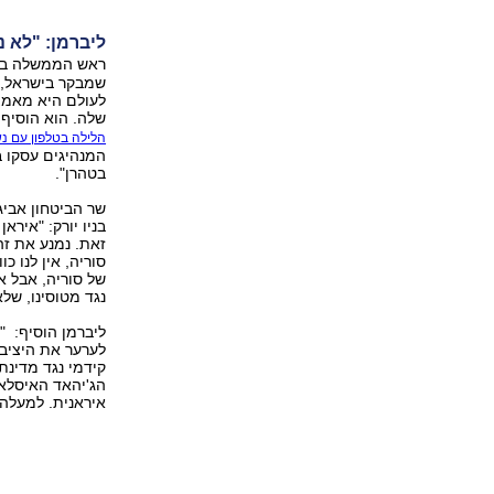
ליברמן: "לא 
ראש הממשלה בני
שמבקר בישראל, ו
לעולם היא מאמצי
שלה. הוא הוסיף 
הלילה בטלפון עם נ
המנהיגים עסקו 
בטהרן".
שר הביטחון אביג
בניו יורק: "איר
זאת. נמנע את ז
סוריה, אין לנו כ
של סוריה, אבל א
נגד מטוסינו, של
ליברמן הוסיף: "י
לערער את היציבו
קידמי נגד מדינת
הג'יהאד האיסלאמ
איראנית. למעלה מ-85% אחוז מתקציב חיזבאללה מגיע