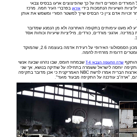
המורדים הסורים דווח על כך שהפיצוצים ארעו בבסיס צבאי
ציות השיעיות הנתמכות בידי
בפרברי העיר חמה. מרכז
איראן
 זכויות אדם ציין כי הבסיס שייך למשטר הסורי ומשמש את אותן
דע לא מעט עימותים בתקופה האחרונה ולא מן הנמנע שמדובר
במדינה. ארגוני מורדים, כורדים, מיליציות שיעיות וכוחות אסד
.
במקביל, דיווח המכון הסמסולוגי האירופי על רעידת אדמה בעוצמה 2.6, שהמוקד
הותקף
שבמחוז חומס, שבו נהרגו שבעה אנשי
שדה התעופה הצבאי T-4
התקיפה יוחסה לישראל ששמרה בתחילה על שתיקה בנושא, אך שני
גורמים בכירים בארצות הברית אמרו לרשת NBC האמריקנית כי אכן מדובר בתקיפה
ם, "ארה"ב עודכנה על התקיפה מבעוד מועד".