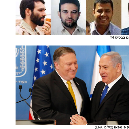
 בבסיס T4
יק פומפאו
(צילום: EPA)