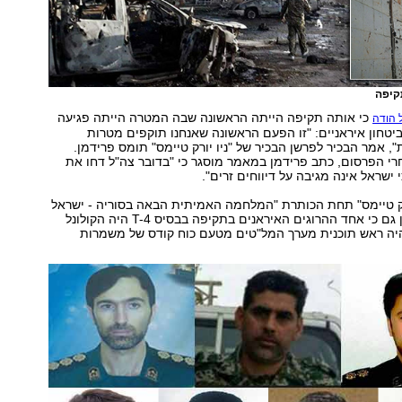
כי אותה תקיפה הייתה הראשונה שבה המטרה הייתה פגיעה
 הודה
יטחון איראניים: "זו הפעם הראשונה שאנחנו תוקפים מטרות
", אמר הבכיר לפרשן הבכיר של "ניו יורק טיימס" תומס פרידמן.
י הפרסום, כתב פרידמן במאמר מוסגר כי "בדובר צה"ל דחו את
י ישראל אינה מגיבה על דיווחים זרים".
רק טיימס" תחת הכותרת "המלחמה האמיתית הבאה בסוריה - ישראל
נגד איראן", מצוין גם כי אחד ההרוגים האיראנים בתקיפה בבסיס T-4 היה הקולונל
יה ראש תוכנית מערך המל"טים מטעם כוח קודס של משמרות