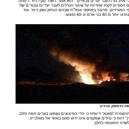
 אויב נורו לעבר יעדים צבאיים", הוא אמר. רשת "סקיי ניוז" דיווחה
ים הסורים לקחו אחריות על שיגור הטילים לעבר יעדיים צבאיים של
 המורדים, מדובר במחסני אמל"ח שבהם הוחזק נשק כימי. עוד
4 בני אדם וכ-60 נפצעו.
ה בדמשק, ארכיון
הרשמית "סאנא" דיווחה כי הדי הפיצוצים נשמעו בערים חמה וחלב.
 דווח כי טילים שמקורם אינו ידוע פגעו באזור אל-מאלכייה,
שדה התעופה בחלב.