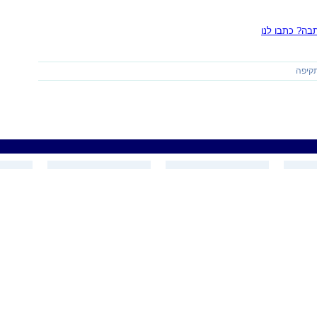
ה? כתבו לנו
קיפה