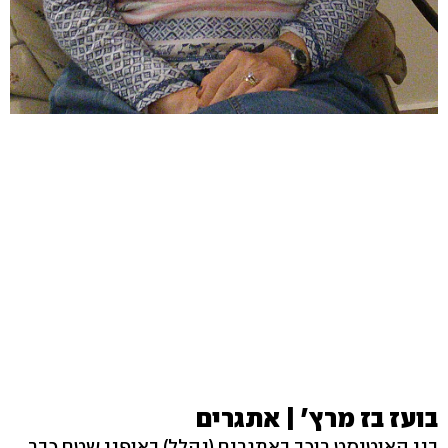
בועז בז מרץ' | אתגרים
בני האוטיסט רוכב באתגרים (נהלל) באופני שטח כבר