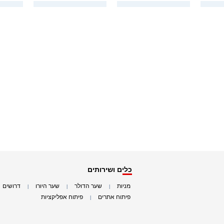
כלים ושירותים
מניות
שער הדולר
שער היורו
דרושים
|
|
|
|
פיתוח אתרים
פיתוח אפליקציות
|
|