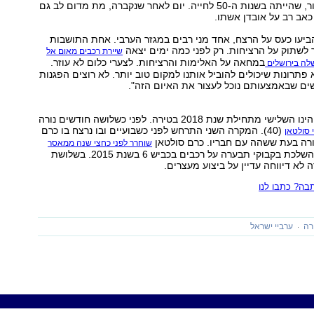
אמה, יסמין מנסור, שהייתה בשנות ה-50 לחייה. יום לאחר שנקברה, מת מדום לב גם
אב רב על אובדן אשתו.
יעו כעס על הרצח, אחד מני רבים במגזר הערבי. אחת התושבות
לשתוק על הרציחות. רק לפני כמה ימים יצאה
שיירת רכבים מאום אל
במחאה על האלימות והרציחות. לצערי כלום לא עוזר.
ה בירושלים
 פתרונות שיכולים להוביל אותנו למקום טוב יותר. לא רוצים הפגנות
שים שבאמצעותם נוכל לעצור את האיום הזה".
הרצח של מנסור הינו השלישי מתחילת שנת 2018 בטירה. לפני כשלושה חודשים נורה
(40). המקרה השני התרחש לפני כשבועיים ובו נרצח בו כרם
 סולטאן
שוחרר לפני כחצי שנה ממאסר
לאחר שהורשע בהשלכת בקבוקי תבערה על רכבים בכביש 6 בשנת 2015. בשלושת
א דיווחה עדיין על ביצוע מעצרים.
ה? כתבו לנו
רה
ערביי ישראל