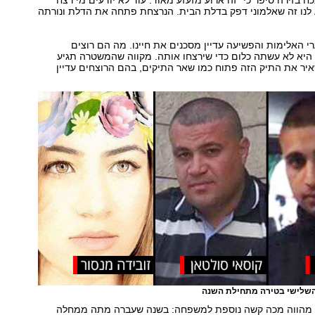
 בזירה סיפר כי "זה ארוע מזעזע מאוד. עוד לא יודעים מי רצח
 לנו זה שאלמוני דפק בדלת הבית. הנרצחת פתחה את הדלת ונורתה
רי האלימות והפשיעה עדיין מסכנים את חיינו. מה הם רוצים
עירה בת 19? היא לא עשתה כלום כדי שירצחו אותה. מקווה שהמשטרה תגיע
יר את התיק הזה פתוח כמו שאר התיקים, בהם הרוצחים עדיין
השלישי בטירה מתחילת השנה
 מהווה מכה קשה נוספת למשפחה: בשנה שעברה מתה ממחלה