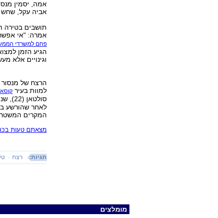
אביה עקל, שחש כ
תושבים בטירה הב
אמרה: "אי אפשר 
פחם למשרדי הממשל
הגיע הזמן למצוא
וגינויים אלא מע
למוות בעיר
קוסאי
סולטאן (22), שנורה בעת ששהה עם חבריו. כרם סולטאן
המקרים המשטרה ל
מצאתם טעות בכתב
תגיות:
רצח
טי
מומלצים