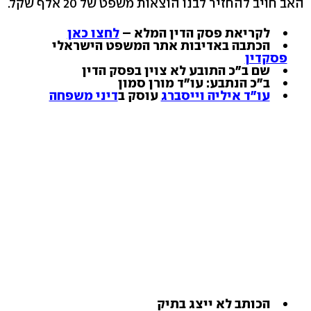
האב חויב להחזיר לבנו הוצאות משפט של 20 אלף שקל.
לקריאת פסק הדין המלא –
לחצו כאן
הכתבה באדיבות אתר המשפט הישראלי
פסקדין
שם ב"כ התובע לא צוין בפסק הדין
ב"כ הנתבע: עו"ד מורן סמון
עו"ד איליה וייסברג
עוסק ב
דיני משפחה
הכותב לא ייצג בתיק