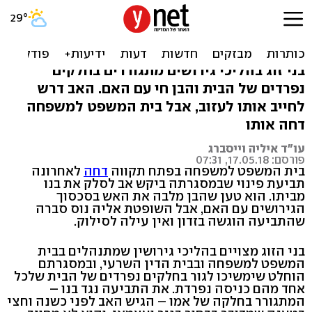
תבע לסלק את בנו מהבית:
"הוא מסית נגדי"
בני זוג בהליכי גירושים מתגוררים בחלקים
נפרדים של הבית והבן חי עם האם. האב דרש
לחייב אותו לעזוב, אבל בית המשפט למשפחה
דחה אותו
עו"ד איליה וייסברג
פורסם: 17.05.18, 07:31
בית המשפט למשפחה בפתח תקווה
דחה
לאחרונה
תביעת פינוי שבמסגרתה ביקש אב לסלק את בנו
מביתו. הוא טען שהבן מלבה את האש בסכסוך
הגירושים עם האם, אבל השופטת אליה נוס סברה
שהתביעה הוגשה בזדון ואין עילה לסילוק.
בני הזוג מצויים בהליכי גירושין שמתנהלים בבית
המשפט למשפחה ובבית הדין השרעי, ובמסגרתם
הוחלט שימשיכו לגור בחלקים נפרדים של הבית שלכל
אחד מהם כניסה נפרדת. את התביעה נגד בנו –
המתגורר בחלקה של אמו – הגיש האב לפני כשנה וחצי