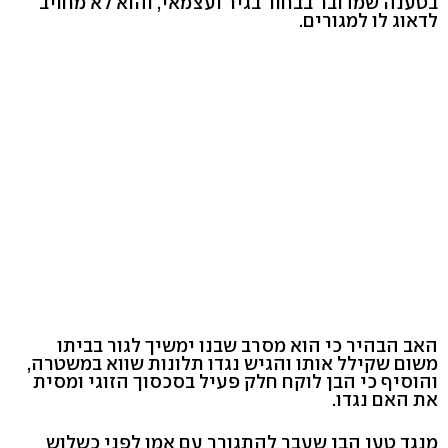
בטענה שמדובר בבחור בגיר ועצמאי, והוא לא מחויב
לדאוג לו למגורים.
האב הבהיר כי הוא מסרב שבנו ימשיך לגור בביתו
משום שקילל אותו והגיש נגדו תלונות שווא במשטרה,
והוסיף כי הבן לוקח חלק פעיל בסכסוך הזוגי ומסית
את האם נגדו.
מנגד טען הבן שעבר להתגורר עם אמו לפני כשלוש