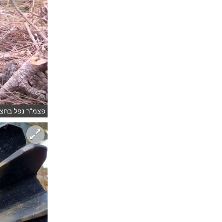
פצמ"ר נפל בחצר 