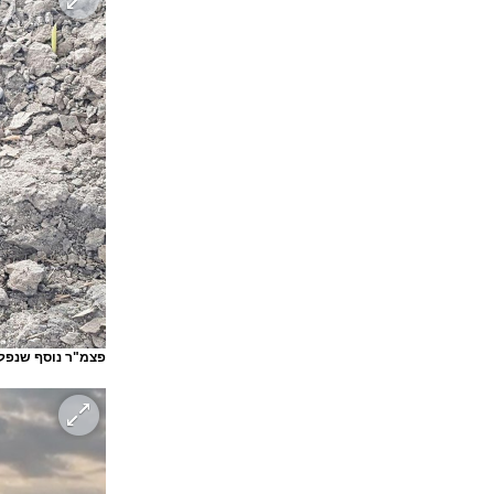
פצמ"ר נוסף שנפל