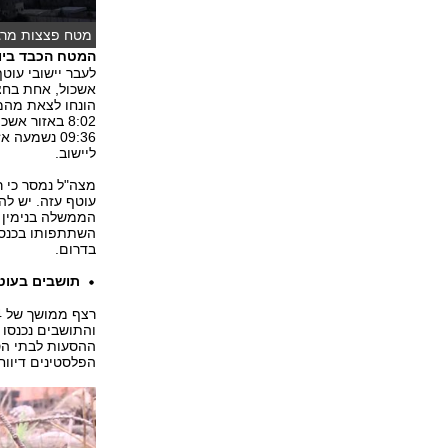
מטח פצצות מרגמ
המטח הכבד ביו
לעבר יישובי עוט
אשכול, אחת בחצר
הונחו לצאת מהמ
8:02 באזור 
09:36 נשמע
ליישוב.
מצה"ל נמסר כי ר
עוטף עזה. יש לה
הממשלה בנימין נ
השתתפותו בכנס ל
בדרום.
תושבים בעוטף 
והתושבים נכנסו 
ההסעות לבתי הספ
הפלסטינים דיווח