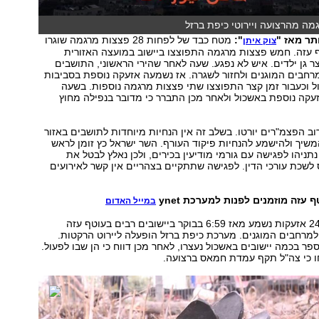
ה מהרצועה ויירוטי כיפת ברזל
תר מאז "
":
מטח כבד של לפחות 28 פצצות מרגמה שוגרו
צוק איתן
ף עזה. חמש פצצות מרגמה התפוצצו ביישוב במועצה האזורית
 גן ילדים. איש לא נפגע. שעה לאחר שהירי הראשוני, התושבים
רחבים המוגנים ולחזור לשגרה. אז נשמעה אזעקה נוספת בסביבות
אשכול וכעבור זמן קצר התפוצצו שתי פצצות מרגמה נוספות. בשעה
ה אזעקה נוספת באשכול ולאחר מכן התברר כי מדובר בנפילה מחוץ
וב הפצמ"רים יורטו. בשלב זה אין הנחיות מיוחדות לתושבים באזור
משיך ולהישמע להנחיות פיקוד העורף. השר ישראל כץ זומן לראש
תניהו לפגישה עם גורמי מודיעין בכירים, ולכן נאלץ לבטל את
שכת עורכי הדין. לפגישה שתתקיים בצהריים אין קשר לאירועים
עזה מוזמנים לפנות למערכת ynet
במייל האדום
רצף ממושך של 24 אזעקות נשמע מאז 6:59 בבוקר ביישובים רבים בעוטף עזה
למרחבים המוגנים. מערכת כיפת ברזל הופעלה ליירוט הרקטות.
ר בכמה יישובים באשכול נעצרו, לאחר מכן דווח כי הן שבו לפעול.
ו כי צה"ל תקף עמדת חמאס ברצועה.