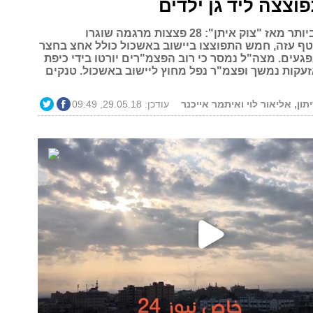
צצה ליד גן ילדים
המטח הכבד ביותר מאז "צוק איתן": 28 פצצות מרגמה שוגרו
ף עזה, חמש התפוצצו ביישוב באשכול כולל אחצ בחצר
 נפגעים. מצה"ל נמסר כי רוב הפצמ"רים יורטו בידי כיפת
זעקות נמשך ופצמ"ר נפל מחוץ ליישוב באשכול. טנקים
יתון, אליאור לוי ואיתמר אייכנר
עודכן: 29.05.18, 09:49