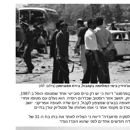
וג'הידין בימי המלחמה בקאבול, בירת אפגניסטן
(צילום: AP)
העיתון הכלכלי "קומרסנט" דיווח כי יש רק טייס סובייטי אחד שמטוסו הופל ב-1987,
יוק, תושב אזור רוסטוב שבדרום רוסיה. הוא נעלם עם מטוסו אחרי
ופה בבגרם שמצפון לקבול, כיום שדה תעופה אמריקני. יושב
טרנים מקומי אמר כי אמו ואחותו של פנטליוק עודן בחיים.
העיתון "קומסומולסקיה פראבדה" דיווח כי הצליח לאתר את בתו בת ה-31 של
לדה חודשים אחדים לפני שהוא הוכרז נעדר.