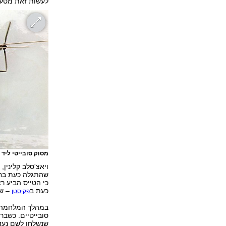
לעשות זאת מטעמ
מסוק סובייטי ליד ק
ויאצ'סלב קלינין,
כי הטייס הביע רצ
כעת ב
– שם
פקיסטן
שנשלחו לשם נעדרים. מאז אות