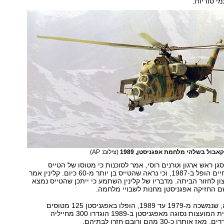
י סודיות.
אבול בשלהי מלחמת אפגניסטן, 1989
(צילום: AP)
 סגן ראש ארגון וטרנים רוסי, אמר לסוכנות כי מטוסו של הטייס
שהתגלה כעת בחיים הופל ב-1987, וכי נראה שהטייס בן יותר מ-60 כיום. קלינין אמר
ון לחזור הביתה. מדבריו של קלינין השתמע כי ייתכן שהטייס נמצא
 החזיקה אפגניסטן מחנות לשבויי מלחמה.
במהלך המלחמה, שנמשכה מ-1979 עד 1989, הופלו באפגניסטן 125 מטוסים
סובייטיים. כשברית המועצות נסוגה מאפגניסטן ב-1989 הוגדרו 300 מחייליה
רו כ-30 מהם ורובם חזרו לבתיהם.