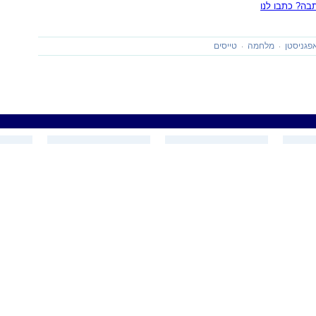
ה? כתבו לנו
פגניסטן
מלחמה
טייסים