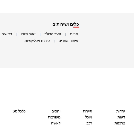
כלים ושירותים
מניות
שער הדולר
שער היורו
דרושים
|
|
|
|
פיתוח אתרים
פיתוח אפליקציות
|
|
יהדות
תיירות
יחסים
כלכליסט
דעות
אוכל
מעורבות
צרכנות
רכב
לאשה