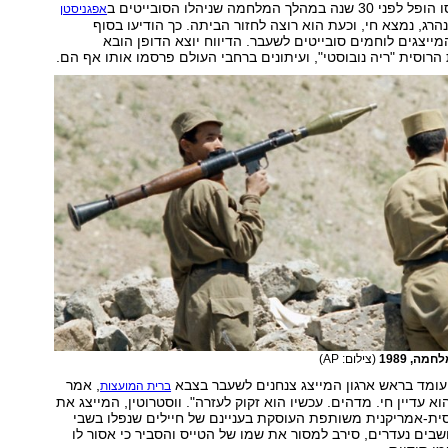
לך המלחמה שניהלו הסובייטים ב
אפגניסטן
הרג, נמצא חי, וכעת הוא רוצה לחזור הביתה. כך הודיעו בסוף
מייצגים לוחמים סובייטים לשעבר. הדיווח יוצא הדופן הובא
 הרוסית "ריה נובוסטי", ועיתונים ברחבי העולם פרסמו אותו אף הם.
ה, 1989
(צילום: AP)
 העומד בראש ארגון המייצג צנחנים לשעבר בצבא
, אמר
ברית המועצות
הוא עדיין חי. מדהים. עכשיו הוא זקוק לעזרה". ווסטרוטין, המייצג את
סית-אמריקנית משותפת העוסקת בעניינם של חיילים שנפלו בשבי
בים נעדרים, סירב למסור את שמו של הטייס והסביר כי אסור לו