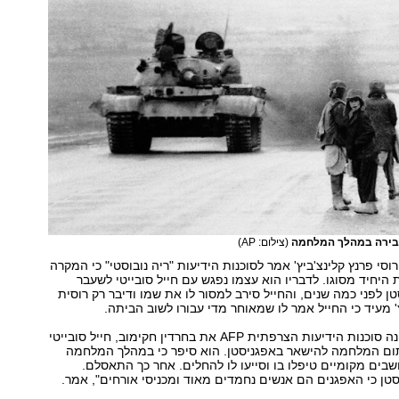
לבירה במהלך המלחמה
(צילום: AP)
סי פרנץ קלינצ'ביץ' אמר לסוכנות הידיעות "ריה נובוסטי" כי המקרה
 היחיד מסוגו. לדבריו הוא עצמו נפגש עם חייל סובייטי לשעבר
ן לפני כמה שנים, והחייל סירב למסור לו את שמו ודיבר רק רוסית
' מעיד כי החייל אמר לו שמאוחר מדי עבורו לשוב הביתה.
בשנת 2015 ראיינה סוכנות הידיעות הצרפתית AFP את בחרדין חקימוב, חייל סובייטי
ם המלחמה להישאר באפגניסטן. הוא סיפר כי במהלך המלחמה
שבים מקומיים טיפלו בו וסייעו לו להחלים. אחר כך התאסלם.
טן כי האפגנים הם אנשים נחמדים מאוד ומכניסי אורחים", אמר.