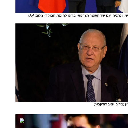
ן נתניהו עם שר האוצר הצרפתי ברונו לה מר, הבוקר
(צילום: AP)
ין
(צילום: יואב דודקביץ')