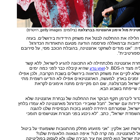
ינית מול אימון ארגנטינה בברצלונה
(צילומים: getty images, רויטרס)
 הלילה את ההחלטה לבטל את משחק הידידות בירושלים. בעזה
רחובות וברמאללה פורסמה הודעה מטעם התאחדות הכדורגל
ה: "אנו מודים לשחקני ארגנטינה, בהובלת הכוכב מסי, על סירובם
פורטיבית".
רת ארגנטינה מלכתחילה לא התכוונה להגיע לישראל, ללא קשר
צד ה-BDS. ל-
שהיא קיבלה כבר לפני כמה ימים
ynet נודע
לא לקיים את משחק הראווה בירושלים בשבת הקרובה, ולכן אפילו
זמנים בארץ. למעשה, הארגנטינאים אפילו לא הודיעו רשמית מתי
לישראל מברצלונה, שם הם מקיימים מחנה אימונים לקראת
ה שייפתח בשבוע הבא.
גדור ליברמן תקף הבוקר את ההחלטה של נבחרת ארגנטינה שלא
ידות עם ישראל. "חבל שאבירי הכדורגל מארגנטינה לא עמדו בלחץ
ישראל, שמטרתם היחידה לפגוע בזכות הבסיסית שלנו להגנה
שמדת ישראל", כתב. "לא ניכנע בפני חבורת אנטישמים תומכי
רשת זאב אלקין: "אני מזועזע מחלק מהתגובות ששמעתי על ביטול
 לארגנטינה. מה קרה לנו? איפה הגאווה הלאומית שלנו?
ת ישראל הוא לחזק את עיר הבירה שלנו ולא לעסוק בפוליטיקה