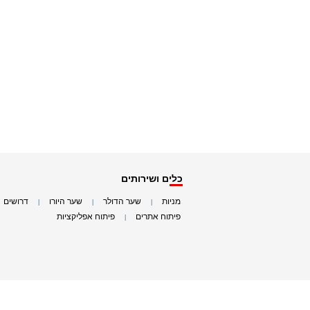
כלים ושירותים
מניות
שער הדולר
שער היורו
דרושים
|
|
|
|
פיתוח אתרים
פיתוח אפליקציות
|
|