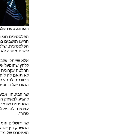
ההפגנה בפרו-פלסט
הפלסטינים חגגו
הריעו תושבים ב
הפלסטינית, שלפי
לשרת מטרה לא ס
אלא שייתכן שנבח
ללחץ שהופעל עליה מ
החלטה עקרונית ש
לא תואם לה לוח 
בכוונתם להגיע 
המונדיאל ברוסי
שר הביטחון אבי
להגיע למשחק היד
המסיתים שונאי 
עצמית ולהביא לה
טרור".
שר ירושלים והמו
המשחק בין ישראל
האינטרס של מדינ