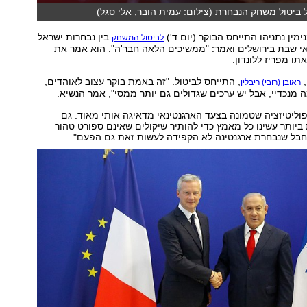
ל ביטול משחק הנבחרת (צילום: עמית הובר, אלי סגל)
ין נתניהו התייחס הבוקר (יום ד')
בין נבחרות ישראל
לביטול המשחק
י שבת בירושלים ואמר: "ממשיכים הלאה חבר'ה". הוא אמר את
תו מפריז ללונדון.
,
, התייחס לביטול. "זה באמת בוקר עצוב לאוהדים,
ראובן (רובי) ריבלין
 מנכדיי, אבל יש ערכים שגדולים גם יותר ממסי", אמר הנשיא.
הפוליטיזציה שטמונה בצעד הארגנטינאי מדאיגה אותי מאוד. גם
יותר עשינו כל מאמץ כדי להותיר שיקולים שאינם ספורט טהור
חבל שנבחרת ארגנטינה לא הקפידה לעשות זאת גם הפעם".