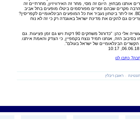
 אותנו מבחוץ. היום זה מסי, מחר זה האירוויזיון, מחרתיים זה
 הרבה מקרים שבהם זמרים מפורסמים ביטלו מופעים בתל אביב
בגלל בליץ של BDS. אז ליתר ביטחון נעביר את כל המופעים הבינלאומיים לקפריסין?
צריכים גם להקים את מדינת ישראל באוגנדה רק כי זה לא נוח
שר הכלכלה והתעשייה אלי כהן: "כדורגל משחקים 90 דקות ויש גם זמן פציעות. גם
BD יצליחו בסיבוב הזה, אנחנו תמיד ננצח בקמפיין, כי הצדק והאמת איתנו.
הקשרים הבינלאומיים של ישראל בעולם".
ה? כתבו לנו
גנטינה
ראובן ריבלין