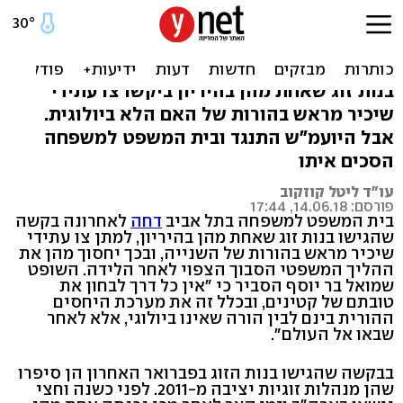
ביהמ"ש לזוגות להט"ב: אי
אפשר להכיר בהורות על עובר
בנות זוג שאחת מהן בהיריון ביקשו צו עתידי
שיכיר מראש בהורות של האם הלא ביולוגית.
אבל היועמ"ש התנגד ובית המשפט למשפחה
הסכים איתו
עו"ד ליטל קוזקוב
פורסם: 14.06.18, 17:44
בית המשפט למשפחה בתל אביב
דחה
לאחרונה בקשה
שהגישו בנות זוג שאחת מהן בהיריון, למתן צו עתידי
שיכיר מראש בהורות של השנייה, ובכך יחסוך מהן את
ההליך המשפטי הסבוך הצפוי לאחר הלידה. השופט
שמואל בר יוסף הסביר כי "אין כל דרך לבחון את
טובתם של קטינים, ובכלל זה את מערכת היחסים
ההורית בינם לבין הורה שאינו ביולוגי, אלא לאחר
שבאו אל העולם".
בבקשה שהגישו בנות הזוג בפברואר האחרון הן סיפרו
שהן מנהלות זוגיות יציבה מ-2011. לפני כשנה וחצי