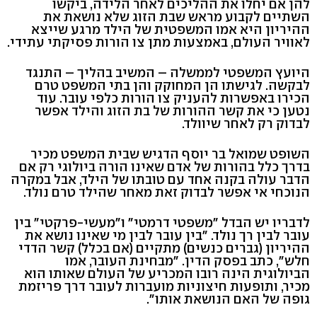
להן אם יחלו את ההליכים לאחר הלידה, ביקשו
השתיים לקבוע מראש שבת הזוג שלא נושאת את
ההיריון היא אמו המשפטית של הילד מרגע שייצא
לאוויר העולם, באמצעות מתן צו הורות פסיקתי עתידי.
היועץ המשפטי לממשלה – המשיב בהליך – התנגד
לבקשה. לגישתו הן המחוקק והן בתי המשפט טרם
הכירו באפשרות להעניק צו הורות כלפי עובר. עוד
נטען כי את קשר ההורות של בת הזוג והילד אפשר
לבדוק רק לאחר שיוולד.
השופט שמואל בר יוסף הדגיש שבית המשפט מכיר
בדרך כלל בהורות של אדם שאינו הורה ביולוגי רק אם
הדבר עולה בקנה אחד עם טובתו של הילד, אבל במקרה
הנוכחי אי אפשר לבדוק זאת מאחר שהילד טרם נולד.
לדבריו יש הבדל "משפטי דרמטי" ו"מעשי-פרקטי" בין
עובר לבין רך נולד. "בין עובר לבין מי שאינו נושא את
ההיריון (גברים כנשים) מתקיים (אם בכלל) קשר הדדי
חלש", כתב בפסק הדין. "מבחינת העובר, אמו
הביולוגית הינה רובו המכריע של העולם שאותו הוא
מכיר, ותופעות חיצוניות מועברות לעובר דרך פריזמת
גופה של האם הנושאת אותו".