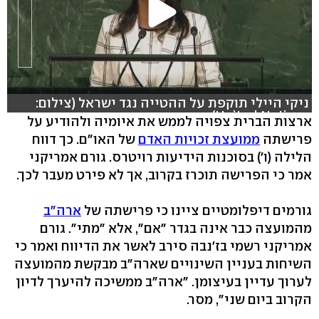
ניקי היילי תוקפת על ההטייה נגד ישראל (צילום:
United Nations)
ארצות הברית צפויה לממש את איומיה ולהודיע על
פרישתה
ממועצת זכויות האדם
של האו"ם. כך דווח
הלילה (ו') בסוכנות הידיעות רויטרס. גורם אמריקני
אמר כי הפרישה תוכרז בקרוב, אך לא פירט מעבר לכך.
גורמים דיפלומטיים ציינו כי פרישתה של
ארה"ב
מהמועצה כבר אינה בגדר "אם", אלא "מתי". גורם
אמריקני רשמי בז'נבה סירב לאשר את הדיווח ואמר כי
השיחות בעניין השינויים שארה"ב מבקשת מהמועצה
לערוך עדיין בעיצומן. "ארה"ב ממשיכה להיערך לדיון
הקרוב ביום שני", מסר.