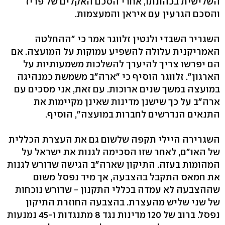
השלישית בכהונתו, אחרי הסכם האקלים של פריז
והסכם הגרעין עם איראן והמעצמות.
השגריר השבדי ולנטין זלווגר אמר כי "ההחלטה
האמריקנית עלולה להשפיע עמוקות על המועצה. אם
הם יפרשו צריך להיערך להשלכות משמעותיות על
הארגון". זלווגר הוסיף כי "ארה"ב משמשת כמנהיגה
במועצה במשך שנים ארוכות. עם זאת, אני מסכים עם
ארה"ב על כך שישנן מדינות שאינן מקיימות את
התנאים הנדרשים לחברות במועצה", הוסיף.
השגרירה היילי תקפה שלשום גם את העצרת הכללית
של האו"ם, לאחר שזו הסכימה לגנות את ישראל על
המהומות בעזה. התיקון שארה"ב הגישה שדורש לגנות
את חמאס התקבל בהצבעה, אך מיד נפסל משום
שההצבעה לא עמדה בכללי התקנון - שדורש נוכחות
של שני שליש מהעצרת. בהצבעה החוזרת התיקון
נפסל. ברוב של 120 מדינות נגד 8 מתנגדות ו-45 נמנעות