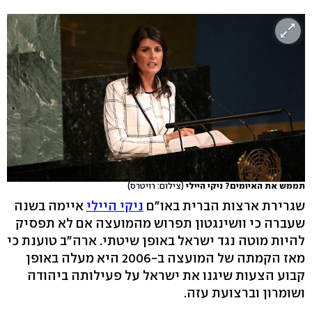
תממש את האיומים? ניקי היילי
(צילום: רויטרס)
שגרירת ארצות הברית באו"ם
ניקי היילי
איימה בשנה
שעברה כי וושינגטון תפרוש מהמועצה אם לא תפסיק
להיות מוטה נגד ישראל באופן שיטתי. ארה"ב טוענת כי
מאז הקמתה של המועצה ב-2006 היא מעלה באופן
קבוע הצעות שיגנו את ישראל על פעילותה ביהודה
ושומרון וברצועת עזה.