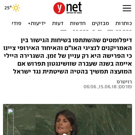
דיווח: "ארה"ב תודיע בקרוב
על פרישה ממועצת זכויות
האדם של האו"ם"
דיפלומטים שהשתתפו בשיחות הגישור בין
האמריקנים לנציגי האו"ם והאיחוד האירופי ציינו
כי הפרישה היא רק עניין של זמן. השגרירה היילי
איימה בשנה שעברה שוושינגטון תפרוש אם
המועצה תמשיך בהטיה השיטתית נגד ישראל
רויטרס
פורסם: 15.06.18, 06:06