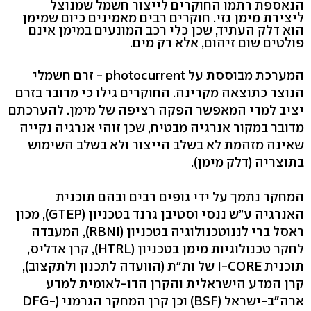
הנאספת רתמו החוקרים לייצור חשמל שמנוצל
ליצירת מימן גזי. חוקרים רבים מאמינים כיום שמימן
הוא דלק העתיד, שכן כלי רכב המונעים במימן אינם
פולטים שום זיהום, אלא רק מים.
המערכת מבוססת על photocurrent - זרם חשמלי
הנוצר כתוצאה מקרינה. החוקרים גילו כי מדובר בזרם
יציב למדי המאפשר הפקה רציפה של מימן. להערכתם
מדובר במקור אנרגיה מבטיח, שכן זוהי אנרגיה נקייה
שאינה מזהמת לא בשלב הייצור ולא בשלב השימוש
בתוצריה (דלק מימן).
המחקר נתמך על ידי גופים רבים ובהם תוכנית
האנרגיה ע”ש ננסי וסטיבן גרנד בטכניון (GTEP), מכון
ראסל ברי לננוטכנולוגיה בטכניון (RBNI), המעבדה
לחקר טכנולוגיות מימן בטכניון (HTRL), קרן אדליס,
תוכנית I-CORE של ות"ת (הוועדה לתכנון ולתקצוב),
קרן המדע הישראלית והקרן הדו-לאומית למדע
ארה"ב-ישראל (BSF) וכן קרן המחקר הגרמני (DFG-