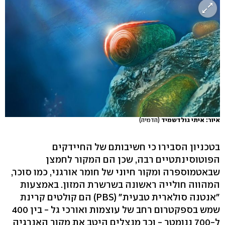
איור: איתי גולדשמיד
(הדמיה)
בטכניון הסבירו כי חשיבותם של החיידקים
הפוטוסינתטיים רבה, שכן הם המקור לחמצן
שבאטמוספרה ומקור חיוני של חומר אורגני, כמו סוכר,
המהווה חולייה ראשונה בשרשרת המזון. באמצעות
"אנטנה סולארית טבעית" (PBS) הם קולטים קרינת
שמש בספקטרום רחב של עוצמות ואורכי גל - בין 400
ל-700 ננומטר - וכך מנצלים היטב את מקור האנרגיה