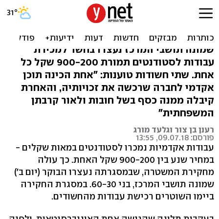
פשיטה על בתי חשודים: מכרו
עבודות אקדמיות לסטודנטים
שמונה תושבי המרכז נעצרו בחשד למכירת
עבודות לסטודנטים תמורת 900-200 שקל כל
אחת. שתי חשודות טוענות: "אחת הכינה תוכן
אקדמי לחברה שרכשה את זכויותיה, והאחרת
קיבלה ממנה כסף בשל חובות ולאור קרבתן
המשפחתית"
רענן בן צור וגלעד מורג
פורסם: 09.07.18, 13:55
עבודות אקדמיות נמכרו לסטודנטים במאות שקלים -
במחיר שנע בין 900-200 שקל האחת. כך עולה
מחקירת המשטרה, שבמסגרתה נעצרו הבוקר (יום ב')
שמונה תושבי המרכז, בני 60-30. במסגרת החקירה
ביימו השוטרים רכישת עבודות מהחשודים.
בעקבות תלונה שהגישה אחת האוניברסיטאות, ולפיה