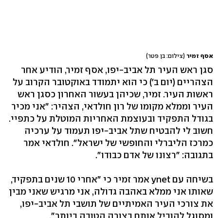
אסף זמיר
(צילום: בן פטר)
סגן ראש העיר תל אביב-יפו, אסף זמיר, הודיע אחר
הצהריים (יום ב') כי הוא יתמודד באוקטובר הקרוב על
ראשות העיר. זמיר, שכיהן בעשור האחרון כסגן ראש
העיר וממלא מקומו של רון חולדאי, הצהיר: "אני מכיר
בגודל התפקיד ובעוצמת האחריות המוטלת על כתפיי.
חשוב לי להבטיח שתל אביב-יפו תעמוד על ערכיה
כמרכז הליברלי והחופשי של ישראל". חולדאי אמר
בתגובה: "רצונו של אדם כבודו".
בשיחה עם ynet אמר זמיר כי "אחרי 10 שנים בתפקיד,
שאותו אני ממלא באהבה גדולה, אני מרגיש שאני מבין
את צורכי העיר האמיתיים של תושבי תל אביב-יפו,
ומסוגל להוביל אותם בצורה הטובה ביותר".