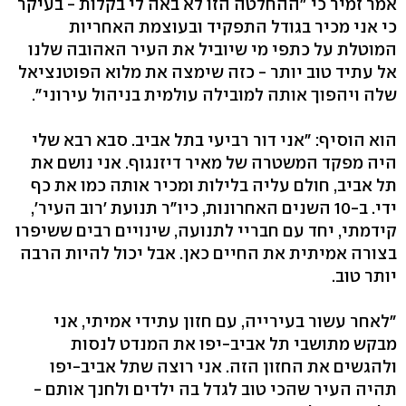
אמר זמיר כי "ההחלטה הזו לא באה לי בקלות - בעיקר
כי אני מכיר בגודל התפקיד ובעוצמת האחריות
המוטלת על כתפי מי שיוביל את העיר האהובה שלנו
אל עתיד טוב יותר - כזה שימצה את מלוא הפוטנציאל
שלה ויהפוך אותה למובילה עולמית בניהול עירוני".
הוא הוסיף: "אני דור רביעי בתל אביב. סבא רבא שלי
היה מפקד המשטרה של מאיר דיזנגוף. אני נושם את
תל אביב, חולם עליה בלילות ומכיר אותה כמו את כף
ידי. ב-10 השנים האחרונות, כיו"ר תנועת 'רוב העיר',
קידמתי, יחד עם חבריי לתנועה, שינויים רבים ששיפרו
בצורה אמיתית את החיים כאן. אבל יכול להיות הרבה
יותר טוב.
"לאחר עשור בעירייה, עם חזון עתידי אמיתי, אני
מבקש מתושבי תל אביב-יפו את המנדט לנסות
ולהגשים את החזון הזה. אני רוצה שתל אביב-יפו
תהיה העיר שהכי טוב לגדל בה ילדים ולחנך אותם -