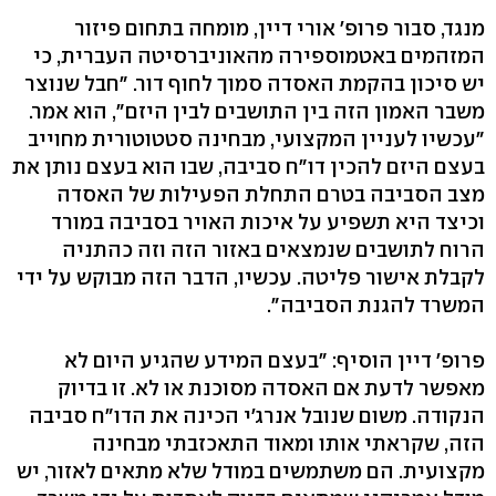
מנגד, סבור פרופ' אורי דיין, מומחה בתחום פיזור
המזהמים באטמוספירה מהאוניברסיטה העברית, כי
יש סיכון בהקמת האסדה סמוך לחוף דור. "חבל שנוצר
משבר האמון הזה בין התושבים לבין היזם", הוא אמר.
"עכשיו לעניין המקצועי, מבחינה סטטוטורית מחוייב
בעצם היזם להכין דו"ח סביבה, שבו הוא בעצם נותן את
מצב הסביבה בטרם התחלת הפעילות של האסדה
וכיצד היא תשפיע על איכות האויר בסביבה במורד
הרוח לתושבים שנמצאים באזור הזה וזה כהתניה
לקבלת אישור פליטה. עכשיו, הדבר הזה מבוקש על ידי
המשרד להגנת הסביבה".
פרופ' דיין הוסיף: "בעצם המידע שהגיע היום לא
מאפשר לדעת אם האסדה מסוכנת או לא. זו בדיוק
הנקודה. משום שנובל אנרג'י הכינה את הדו"ח סביבה
הזה, שקראתי אותו ומאוד התאכזבתי מבחינה
מקצועית. הם משתמשים במודל שלא מתאים לאזור, יש