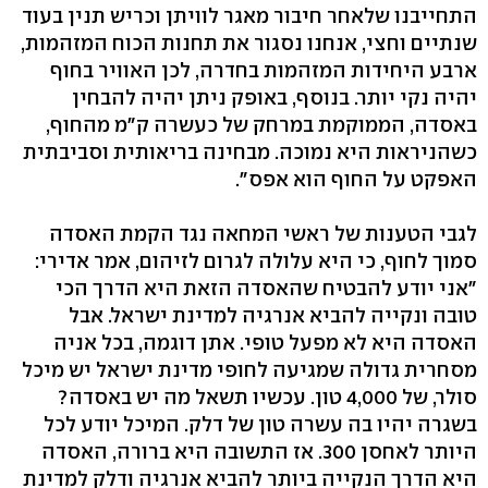
התחייבנו שלאחר חיבור מאגר לוויתן וכריש תנין בעוד
שנתיים וחצי, אנחנו נסגור את תחנות הכוח המזהמות,
ארבע היחידות המזהמות בחדרה, לכן האוויר בחוף
יהיה נקי יותר. בנוסף, באופק ניתן יהיה להבחין
באסדה, הממוקמת במרחק של כעשרה ק"מ מהחוף,
כשהניראות היא נמוכה. מבחינה בריאותית וסביבתית
האפקט על החוף הוא אפס".
לגבי הטענות של ראשי המחאה נגד הקמת האסדה
סמוך לחוף, כי היא עלולה לגרום לזיהום, אמר אדירי:
"אני יודע להבטיח שהאסדה הזאת היא הדרך הכי
טובה ונקייה להביא אנרגיה למדינת ישראל. אבל
האסדה היא לא מפעל טופי. אתן דוגמה, בכל אניה
מסחרית גדולה שמגיעה לחופי מדינת ישראל יש מיכל
סולר, של 4,000 טון. עכשיו תשאל מה יש באסדה?
בשגרה יהיו בה עשרה טון של דלק. המיכל יודע לכל
היותר לאחסן 300. אז התשובה היא ברורה, האסדה
היא הדרך הנקייה ביותר להביא אנרגיה ודלק למדינת