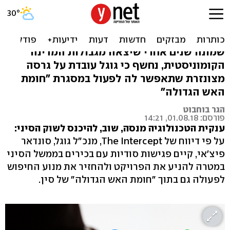
דיווח: גוגל עובדת על מנוע
חיפוש מצונזר - לסין
שמונה שנים אחרי שיצאה מגבולות המדינה
הקומוניסטית, נחשף כי גוגל עובדת על גרסה
מצונזרת שתאפשר לה לפעול במסגרת "חומת
האש הגדולה"
הגר בוחבוט
פורסם: 01.08.18, 14:21
ענקית הטכנולוגיה מנסה, שוב, להיכנס לשוק הסיני:
על פי דיווח של The Intercept, מנכ"ל גוגל, סונדאר
פיצ'אי, קיים פגישות סודיות עם בכירים בממשל הסיני
במטרה להניע את הפרויקט ולהחזיר את מנוע החיפוש
לפעולה גם בתוך "חומת האש הגדולה" של סין.