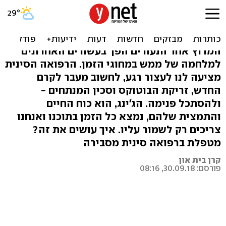
צעירים בכל גיל: 5 שיטות
אנטי אייג'ינג ברפואה הסינית
המרוץ אחר הנעורים הפך בעשורים האחרונים
למלחמה של ממש במחוגי הזמן. הרפואה הסינית
מציעה לנו לעצור רגע, לחשוב מעבר לקרם
החדש, זריקת הבוטוקס וסכין המנתחים -
ולהסתכל פנימה. הג'ינג, הוא כוח החיים
והתמצית שלהם, נמצא כל הזמן בתוכנו ואנחנו
צריכים רק לשמור עליו. איך עושים את זה?
מטפלת ברפואה סינית מסבירה
קרן בית און
פורסם: 30.09.18, 08:16