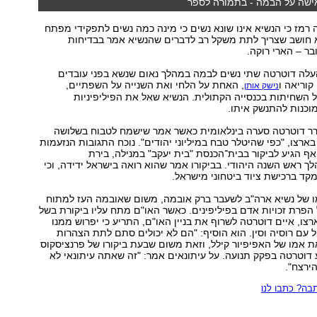
ישה על הבמה - בתמורה לספר
 רמז כי הנשיא אינו שונא נשים כי מינה כמה נשים לתפקידי מפתח
א חושב שצריך לתת משקל רב לדברים שהנשיא אמר בבדיחות
ר – הארי רוקה.
העלה דוטרטה שתי נשים לבמה במהלך נאום שנשא בפני עובדים
קוריאה ו
, האחת על הלחי ואת השנייה על השפתיים,
נישק אותן
 השחיתות בכנסייה הקתולית. הנשיא שאל את הפיליפיניות
וכנות להתנשק איתו.
ורר דוטרטה סערה בינלאומית כאשר אמר שישמח לטבוח בשלושה
בארצו, "כפי שהיטלר טבח במיליוני יהודים". נוכח התגובות הנזעמות
ף הגיע לביקור בבית־הכנסת "בית יעקב" במנילה, בירת
לך ראש השנה היהודי. בביקורו אמר שהוא רואה בישראל ידידה, וכי
קד ברכישת ציוד ביטחוני מישראל.
ו של נשיא ארה"ב לשעבר ברק אובמה, משום שאובמה העז למתוח
 הפרת זכויות אדם בפיליפינים. כאשר האו"ם מתח עליו ביקורת בשל
רצו, איים דוטרטה לשרוף את בניין האו"ם, התריע כי יפרוש ממנו
יל עם רוסיה וסין. הוא הוסיף: "הם לא יכולים סתם לתת הצהרות
ת אמו של האפיפיור קילל, וזאת משום שבעת ביקורו של פרנציסקוס
 דוטרטה בפקק תנועה. על עיתונאים אמר: "זה שאתה עיתונאי לא
הירצח".
ה? כתבו לנו