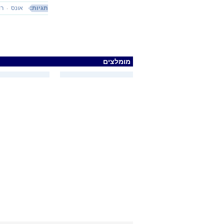
תגיות:
אונס
רו
מומלצים