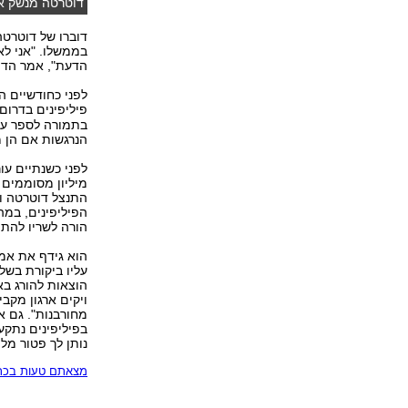
דוטרטה מנשק א
דוברו של דוטרטה
בממשלו. "אני ל
הדעת", אמר הדוב
לפני כחודשיים 
פיליפינים בדרום 
בתמורה לספר על
הנרגשות אם הן מ
לפני כשנתיים ע
מיליון מסוממים 
התנצל דוטרטה וא
הפיליפינים, במה
הורה לשריו להתמ
הוא גידף את אמ
עליו ביקורת בשל
הוצאות להורג בא
ויקים ארגון מקב
מחורבנות". גם א
בפיליפינים נתקע
נותן לך פטור מל
מצאתם טעות בכתב