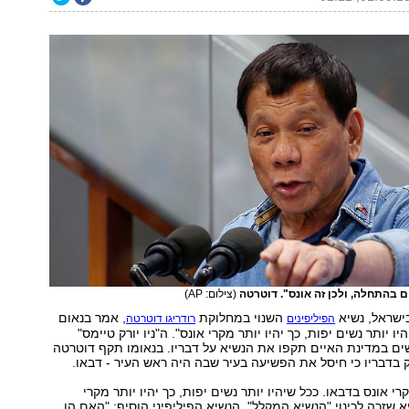
 בהתחלה, ולכן זה אונס". דוטרטה
(צילום: AP)
בישראל, נשיא
השנוי במחלוקת
, אמר בנאום
הפיליפינים
רודריגו דוטרטה
ו יותר נשים יפות, כך יהיו יותר מקרי אונס". ה"ניו יורק טיימס"
 נשים במדינת האיים תקפו את הנשיא על דבריו. בנאומו תקף דוטרטה
 בדבריו כי חיסל את הפשיעה בעיר שבה היה ראש העיר - דבאו.
רי אונס בדבאו. ככל שיהיו יותר נשים יפות, כך יהיו יותר מקרי
א שזכה לכינוי "הנשיא המקלל". הנשיא הפיליפיני הוסיף: "האם הן