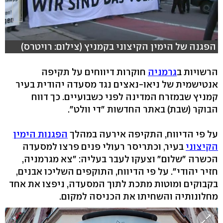
הפגנה של הימין הקיצוני בקמניץ (צילום: רויטרס)
הרשויות ב
גרמניה
חוקרות דיווחים על תקיפה
אנטישמית של ניאו-נאצים נגד מסעדה יהודית בעיר
קמניץ שבמזרח המדינה לפני כשבועיים. כך דווח
הבוקר (שבת) באתר החדשות "די וולט".
על פי הדיווח, התקיפה אירעה במהלך
הפגנות הימין
הקיצוני
בעיר, וכתריסר רעולי פנים פרצו למסעדה
הכשרה "שלום" וצעקו לעבר בעליה: "צא מגרמניה,
חזיר יהודי". על פי הדיווח, התוקפים השליכו אבנים,
בקבוקים ומוטות מתכת לתוך המסעדה, ניפצו את אחד
מחלונותיה והשחיתו את הכניסה למקום.