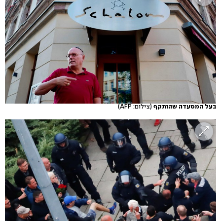
בעל המסעדה שהותקף
(צילום: AFP)