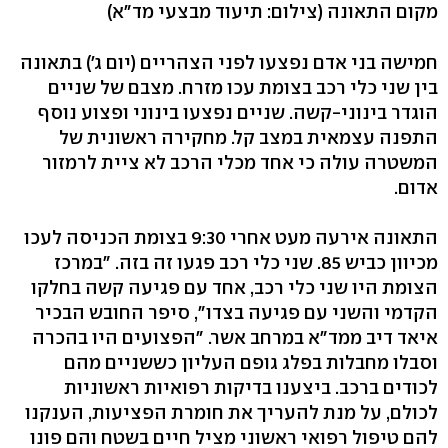
מקום התאונה
(צילום: תיעוד מבצעי מד"א)
חמישה בני אדם נפצעו לפני הצהריים (יום ג') בתאונה
בין שני כלי רכב בצומת עכו מזרח. מצבם של שניים
הוגדר בינוני-קשה. שניים נפצעו בינוני ופצוע נוסף
התפנה עצמאית במצב קל. מחקירה ראשונית של
המשטרה עולה כי אחד מכלי הרכב לא ציית לרמזור
אדום.
התאונה אירעה מעט אחרי 9:30 בצומת הכניסה לעכו
מכיוון כביש 85. שני כלי רכב פגעו זה בזה. "במרכז
הצומת היו שני כלי רכב, אחד עם פגיעה קשה בחלקו
הקדמי והשני עם פגיעה בצדו", סיפר החובש הבכיר
איאד דיב ממד"א במרחב אשר. "הפצועים היו בהכרה
וסבלו מחבלות בפלג גופם העליון כששניים מהם
לכודים ברכב. ביצענו בדיקות רפואיות ראשוניות
לכולם, על מנת להעריך את חומרת הפציעות, הענקנו
להם טיפול רפואי ראשוני מציל חיים בשטח והם פונו