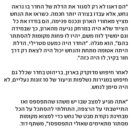
"הם דאגו לא רק לסגור את הדלת של החדר בו נראה
נחש, אלא עבדו בצורה יותר חכמה. כשראו את הנחש
מציץ מאחורי הארון ונכנס פנימה, הם בודדו את כל
הציוד שלא היה במרחק נגיעה מהארון, כך שבמידה
וגם ימשיך לזוז משם, יהיו לו פחות מקומות להסתתר
בהם", הוא מגלה. "החדר היה כמעט סטרילי, הדלת
היתה אטומה מתחת והנחש יכול היה לצאת רק דרך
חור בקיר, לו היה כזה".
לאחר חיפוש מדוקדק בארון, בריהוט בחדר שכלל גם
חיפוש במגירות נשלפות וניעור של 10 זוגות נעליים, לא
היה סימן לנחש.
"אתה מגיע למצב שבו יש משהו שהתפספס ואז
התיישבתי על הרצפה, התחלתי להסתכל על הכל
מבחינת נקודת מבט של נחש כדי למצוא מקומות
מסתור מתאימים שאולי התפספסו", משתף דוד.