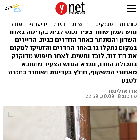
אורח ביום כיפור: נחש זעמן
הסתתר במשקוף
נחש זעמן שחור צעיר נכנס לבית בקדימה באזור
השרון והסתתר באחד החדרים בבית. הדיירים
במקום נתקלו בו באחד החדרים והזעיקו למקום
את דוד דוד, לוכד נחשים. לאחר חיפוש מדוקדק
בתכולת החדר, נמצא הנחש הצעיר מתחבא
מאחורי המשקוף, חולץ בעדינות ושוחרר בחזרה
לטבע
ארז ארליכמן
פורסם: 20.09.18, 22:59