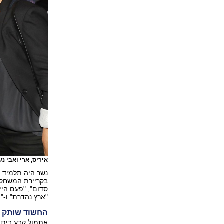
איריס, ארי ואבי 
נשר היה תלמיד ב
בקריירת המשחק 
סדום", "פעם היית
"ארץ נהדרת" ו-"ה
החשוד שותק 
אתמול קבע בית 