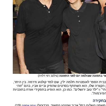
נשר בתמונה שצולמה יום לפני התאונה
(צילום: רפי דלויה)
בית הספר לאומנויות תלמה ילין, שם למד קולנוע ודרמה. בין היתר,
הקצרה שלו, הוא השתתף בסרטים שהפיק וביים אביו, בהם "זוהי
י" ו-"ילד טוב ירושלים". כמו כן, הוא הופיע בתפקידי אורח בתוכניות
פיג'מות".
בחקירה
משפט השלום בתל אביב שהנהג החשוד, הכדורגלן
(19)
יצחק אספה