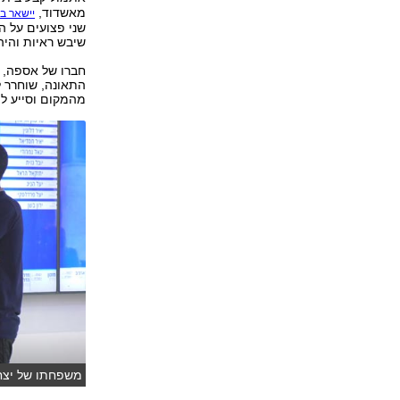
מאשדוד,
יישאר ב
שני פצועים על ה
שיבש ראיות והי
חברו של אספה, ע
התאונה, שוחרר 
מהמקום וסייע לו
משפחתו של יצחק