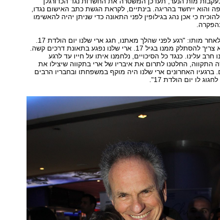
ים. בעקבות מות הנער, תעדכן המשטרה את החשדות נגד הכדורגלן
 והוא ייחשד בהריגה. בינתיים, לקראת הגשת כתב האישום נגדו,
וכיח כי אכן נהג בגילופין לפני התאונה כדי שניתן יהיה להאשימו
הפקרה.
משפחתו מסרה לאחר מותו: "רגע לפני שהלך מאתנו, חגג ארי שלנו יום הולדת 17.
אף ילד בעולם לא צריך להסתלק ממנו בגיל 17. ארי שלנו נפגע בתאונת דרכים קשה.
 חרב עלינו. כנגד כל הסיכויים, נלחמנו איתו על חייו עד לרגע
התקווה, החלטנו לתרום את איבריו של ארי בתקווה שיצילו את
 ברגעיו האחרונים ארי שלנו היה מוקף במשפחתו ובחבריו הרבים
גוג לו יום הולדת 17".