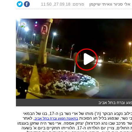
 אלי סניור וואיתי שיקמן
פורסם: 27.09.18, 11:50
גע וברח בתל אביב
בבית החולים איכילוב נקבע הבוקר (ה') מותו של ארי נשר בן ה-17, בנו של הבמאי
י נשר, שנפגע בליל חג הסוכות
, לאחר
בתאונת הפגע וברח בתל אביב
ד מרכב שבו נהג הכדורגלן יצחק אספה. ארי נשר היה שחקן בעצמו
ורק אתמול, בבית החולים, צויין יום הולדתו ה-17. הלווייתו תתקיים ביום א' בשעה