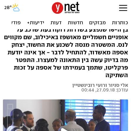
הפגע וברח בת"א: הנער במצב
אנוש, הכדורגלן עדיין שותק
בן ה-16 שנפצע בשדרות רוקח בעת שרכב על
אופניים חשמליים מאושפז באיכילוב, שם מקווים
לנס. המשטרה מנסה לשכנע את החשוד, יצחק
אספה מאשדוד, להתחיל לדבר - אך אינה יודעת
מה בדיוק עשה בין התאונה למעצרו. התפטר
פרקליטו, שתמך בעמידתו של אספה על זכות
השתיקה
אלי סניור ורועי רובינשטיין
עודכן: 27.09.18, 00:44