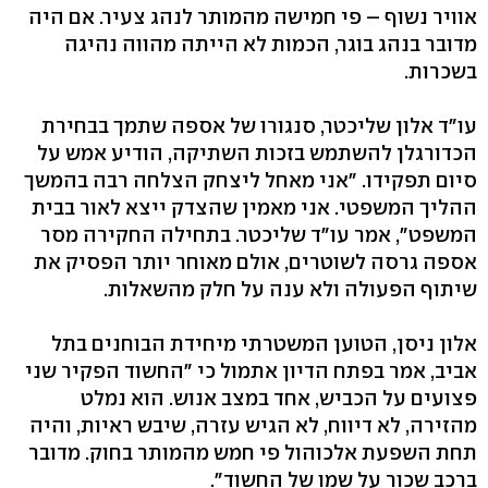
אוויר נשוף – פי חמישה מהמותר לנהג צעיר. אם היה
מדובר בנהג בוגר, הכמות לא הייתה מהווה נהיגה
בשכרות.
עו"ד אלון שליכטר, סנגורו של אספה שתמך בבחירת
הכדורגלן להשתמש בזכות השתיקה, הודיע אמש על
סיום תפקידו. "אני מאחל ליצחק הצלחה רבה בהמשך
ההליך המשפטי. אני מאמין שהצדק ייצא לאור בבית
המשפט", אמר עו"ד שליכטר. בתחילה החקירה מסר
אספה גרסה לשוטרים, אולם מאוחר יותר הפסיק את
שיתוף הפעולה ולא ענה על חלק מהשאלות.
אלון ניסן, הטוען המשטרתי מיחידת הבוחנים בתל
אביב, אמר בפתח הדיון אתמול כי "החשוד הפקיר שני
פצועים על הכביש, אחד במצב אנוש. הוא נמלט
מהזירה, לא דיווח, לא הגיש עזרה, שיבש ראיות, והיה
תחת השפעת אלכוהול פי חמש מהמותר בחוק. מדובר
ברכב שכור על שמו של החשוד".