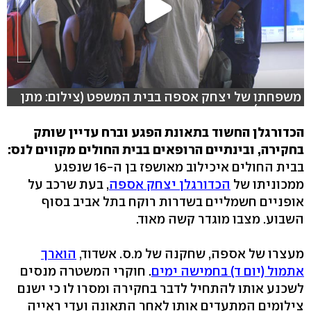
משפחתו של יצחק אספה בבית המשפט (צילום: מתן
טורקיה )
הכדורגלן החשוד בתאונת הפגע וברח עדיין שותק
בחקירה, ובינתיים הרופאים בבית החולים מקווים לנס:
בבית החולים איכילוב מאושפז בן ה-16 שנפגע
ממכוניתו של
הכדורגלן יצחק אספה
, בעת שרכב על
אופניים חשמליים בשדרות רוקח בתל אביב בסוף
השבוע. מצבו מוגדר קשה מאוד.
מעצרו של אספה, שחקנה של מ.ס. אשדוד,
הוארך
אתמול (יום ד) בחמישה ימים
. חוקרי המשטרה מנסים
לשכנע אותו להתחיל לדבר בחקירה ומסרו לו כי ישנם
צילומים המתעדים אותו לאחר התאונה ועדי ראייה