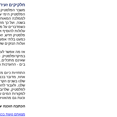
חלקיקים זעירי
הפלסטיק הימי על
כשמדברים על מי
עלולות להוסיף ו
פלסטיק חדש, זא
כמעט בלתי אפשרי
ועלות הנזקים ש
אז מה אפשר לעש
במיקרופלסטיק. 
שאינם מתכלים, א
בים - ההערכות הן שבכל שנ
אחוז, מדובר בכמ
שלנו בשנים הקרו
שלנו, ולעבור לה
לפלסטיק, שלרוב
למקורות המים של
וכעת גם מהאוויר
הכתבה הוכנה על
מצאתם טעות בכתב