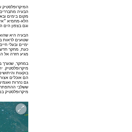
המיקרופלסטיק ש
הבעיה מתבררים:
מקום בימים ובאו
הלא-מחמיא ״אי ה
וגם בצפון הים הת
הבעיה היא שהוא 
שטועים לראות בו
ימיים ובעלי חיים
כעת, מחקר חדש 
מגיע חזרה אל הי
במחקר, שנערך בא
מיקרופלסטיק. ית
בוקעות והיתושים
הם אוכלים אצות 
גם נהרות ואגמי
ששלבי ההתפתחות
מיקרופלסטיק במ