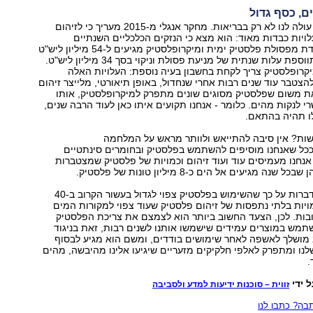
ם, כסף גדול
משבר הפלסטיק עולה לנו לא רק בבריאות. מחקר אנגלי מ-2015 מעריך כי לזיהום
ויות כבדות מאוד: הוא מצא כי הנזקים הכלכליים השנתיים
לממלכה המאוחדת מפסולת פלסטיק ימית ומיקרופלסטיק מגיעים ל-54 מיליון ליש"ט
בשנה, ועל כך מתווספת עלות שנתית של מניעת פסולת וניקוי בסך 34 מיליון ליש"ט.
קרופלסטיק צריך לקחת בחשבון בעיה נוספת: העלויות האלה
להצטבר עוד שנים רבות אחרי שנחדול, באופן תיאורטי, מלייצר זיהום
ת משום שפלסטיק מסוגים שונים מתפרק למיקרופלסטיק, אותו
 לנקות מהים. כלומר - אנחנו תקועים איתו כאן לעוד הרבה שנים,
לו תהיה בהתאם.
ות? אין סיבה להתייאש ולוותר מראש על המלחמה
ככל שאנחנו מוסיפים להשתמש בפלסטיק ובחומרים סינתטיים
נחנו מעמיסים עוד ועוד זיהום וכמויות של פלסטיק שמצטברות
ה מגיעים אל הים כ-8 מיליון טונות של פלסטיק.
התחזיות כיום מדברות על כך שהשימוש בפלסטיק צפוי לגדול בעשור הקרוב ב-40
ויות בלתי נתפסות של זיהום פלסטיק שעוד צפוי למקורות המים
בות. לכן, הצעד החשוב ביותר הוא לצמצם את צריכת הפלסטיק
שתמש במוצרים עמידים שישמשו אותנו לשנים רבות, זאת בניגוד
 מושלך לאשפה לאחר שימושים בודדים, ומשם הוא מגיע לבסוף
נו ומתפרק לאלפי חלקיקים מזעריים שיגיעו אלינו מהיבשה, מהים
.
 ידי
זווית – סוכנות ידיעות למדע ולסביבה
ה? כתבו לנו