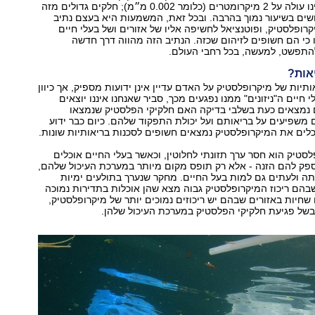
כאלה שגודלם אינו עולה על 2 מיקרומטרים (כלומר 0.002 מ״מ); חלקים גדולים מזה
שים בשיעור נמוך בהרבה. ובכל זאת, המשמעות היא בעצם נתיב
ופלסטיק, ופוטנציאל לחשיפה אליו של אזורים ושל בעלי חיים
 כי הם חשופים לזיהום שכזה. הנתיב הזה מהווה דרך חדשה
התפשט, למעשה, בכל רחבי העולם.
אות?
יות של מיקרופלסטיק על האדם עדיין אינן ידועות מספיק, אך כיוון
י חיים ה"ניזונים" ממנו נפגעים מכך, סביר שאנחנו איננו יוצאים
 נמצאים כעת בשלבי בדיקה האם חלקיקי הפלסטיק שנמצאו
 משפיעים על בריאותם ועל יכולת התפקוד שלהם. כיום כבר ידוע
לים את המיקרופלסטיק נמצאים חשופים לסכנות בריאותיות שונות.
סטיק הוא חסר ערך תזונתי לחלוטין, וכאשר בעלי החיים אוכלים
ספק להם הזנה - אלא רק תופס מקום מיותר במערכת העיכול שלהם,
ה ולעתים גם למות בעל החיים. מחקר שנערך בתולעים ימיות
בהם ריכוז המיקרופלסטיק גבוה מצא שהן אוכלות בתדירות נמוכה
חיות באזורים שבהם יש ריכוזים נמוכים יותר של מיקרופלסטיק,
בשל פגיעת חלקיקי הפלסטיק במערכת העיכול שלהן.