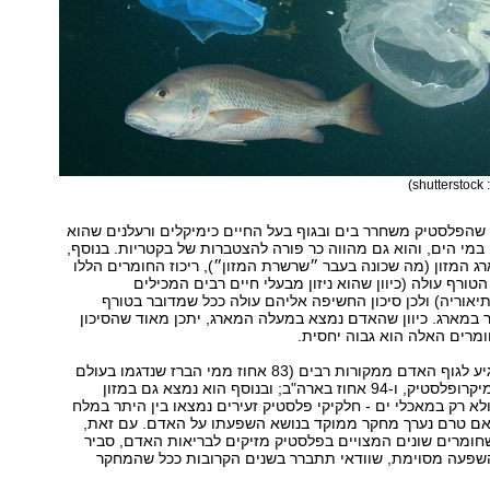
sh)
שהפלסטיק משחרר בים ובגוף בעל החיים כימיקלים ורעלנים שהוא
 במי הים, והוא גם מהווה כר פורה להצטברות של בקטריות. בנוסף,
ג המזון (מה שכונה בעבר ״שרשרת המזון״), ריכוז החומרים הללו
טורף עולה (כיוון שהוא ניזון מבעלי חיים רבים המכילים
יאוריה) ולכן סיכון החשיפה אליהם עולה ככל שמדובר בטורף
 במארג. כיוון שהאדם נמצא במעלה המארג, יתכן מאוד שהסיכון
מרים האלה הוא גבוה יחסית.
מיקרופלסטיק מגיע לגוף האדם ממקורות רבים (83 אחוז ממי הברז שנדגמו בעולם
נמצאו כמכילים מיקרופלסטיק, ו-94 אחוז בארה"ב; ובנוסף הוא נמצא גם במזון
ולא רק במאכלי ים - חלקיקי פלסטיק זעירים נמצאו בין היתר במלח
ם אם טרם נערך מחקר ממוקד בנושא השפעתו על האדם. עם זאת,
 שחומרים שונים המצויים בפלסטיק מזיקים לבריאות האדם, סביר
שפעה מסוימת, שוודאי תתברר בשנים הקרובות ככל שהמחקר