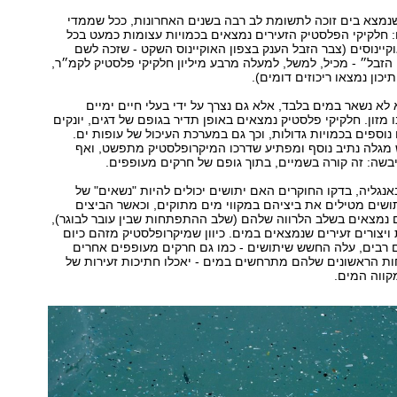
נמצא בים זוכה לתשומת לב רבה בשנים האחרונות, ככל שממדי
 חלקיקי הפלסטיק הזעירים נמצאים בכמויות עצומות כמעט בכל
קיינוסים (צבר הזבל הענק בצפון האוקיינוס השקט - שזכה לשם
זבל״ - מכיל, למשל, למעלה מרבע מיליון חלקיקי פלסטיק לקמ״ר,
יכון נמצאו ריכוזים דומים).
לא נשאר במים בלבד, אלא גם נצרך על ידי בעלי חיים ימיים
 מזון. חלקיקי פלסטיק נמצאים באופן תדיר בגופם של דגים, יונקים
 נוספים בכמויות גדולות, וכך גם במערכת העיכול של עופות ים.
מגלה נתיב נוסף ומפתיע שדרכו המיקרופלסטיק מתפשט, ואף
בשה: זה קורה בשמיים, בתוך גופם של חרקים מעופפים.
נגליה, בדקו החוקרים האם יתושים יכולים להיות "נשאים" של
ושים מטילים את ביציהם במקווי מים מתוקים, וכאשר הביצים
 נמצאים בשלב הלרווה שלהם (שלב ההתפתחות שבין עובר לבוגר),
ויצורים זעירים שנמצאים במים. כיוון שמיקרופלסטיק מזהם כיום
ם רבים, עלה החשש שיתושים - כמו גם חרקים מעופפים אחרים
 הראשונים שלהם מתרחשים במים - יאכלו חתיכות זעירות של
קווה המים.