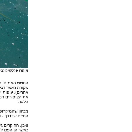
מיקרו פלסטיק
(צילום: k
החשש האמיתי כא
שקורה כאשר דגים
אחרים): עופות י
את הציפורים הנג
הלאה.
מכיוון שהמיקרופ
החיים שבדרך - ו
ואכן, החוקרים ג
כאשר הן הפכו לי