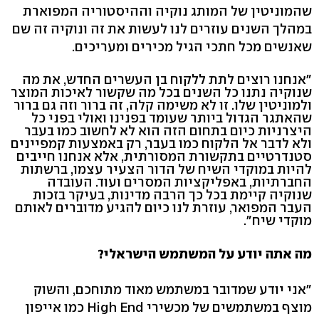
שהמוניטין של המותג נוקיה וההיסטוריה המפוארת
במהלך השנים עוזרים לנו לעשות את זה ונוקיה זה שם
שאנשים מכל חתכי הגיל מכירים ומעריכים.
"אנחנו רוצים לתת ללקוח בן העשרים החדש, את מה
שנוקיה נתנו כל השנים בכל מה שקשור לאיכות המוצר
ולמוניטין שלו. זו לא משימה קלה, זה ברור וזה גם ברור
שהאתגר הגדול ביותר שעומד בפנינו ואולי בפני כל
היצרניות כיום בתחום הזה הוא לא לחשוב כמו בעבר
ולא לדבר אל הלקוח כמו בעבר, רק באמצעות קמפיינים
סטנדרטיים בתקשורת המסורתית, אלא אנחנו חייבים
להיות במוקדי השיח של הדור הצעיר עצמו, ברשתות
החברתיות, באפליקציות המסרים ועוד. העובדה
שנוקיה קיימת בכל כך הרבה מדינות, בעיקר בזכות
העבר המפואר, עוזרת לנו כיום להגיע מדוברים לאותם
מוקדי שיח".
מה אתה יודע על המשתמש הישראלי?
"אני יודע שמדובר במשתמש מאוד מתוחכם, והשוק
מוצף במשתמשים של מכשירי High End כמו אייפון