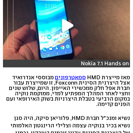
Nokia 7.1 Hands on
מאז מייצרת HMD
סמאטרפונים
מבוססי אנדרואיד
אצל היצרנית הסינית Foxconn, זו שמייצרת עבור
חברת אפל חלק ממכשירי האייפון. היום, שלוש שנים
וחצי לאחר המהלך המפתיע למדי, ממוקמת נוקיה
במקום הרביעי בטבלת היצרניות בשוק האירופאי ועם
הפנים קדימה.
נשיא ומנכ"ל חברת HMD, פלוריאן סיקה, היה סגן
נשיא בכיר בנוקיה עצמה וצלילי הרינגטון האלמותי
של היצרנית הפינית עדיין זורמים בעורקיו, גרמני