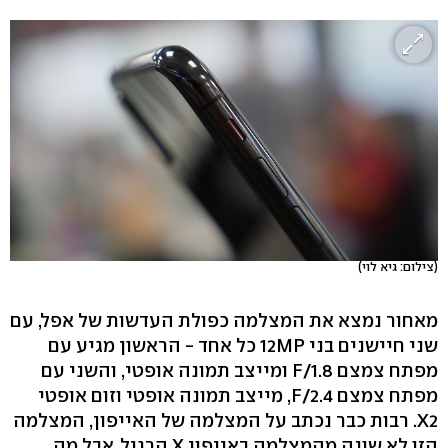
(צילום: גיא לוי)
מאחור נמצא את המצלמה כפולת העדשות של אפל, עם
שני חיישנים בני 12MP כל אחד - הראשון מגיע עם
מפתח צמצם F/1.8 ומייצב תמונה אופטי, והשני עם
מפתח צמצם F/2.4, מייצב תמונה אופטי וזום אופטי
X2. רבות כבר נכתב על המצלמה של האייפון, המצלמה
הזו לא שונה מהמצלמה באייפון X הרגיל, אבל מה