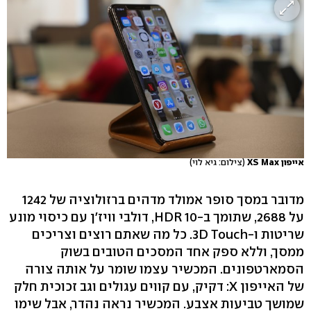
אייפון XS Max
(צילום: גיא לוי)
מדובר במסך סופר אמולד מדהים ברזולוציה של 1242
על 2688, שתומך ב-HDR 10, דולבי וויז'ן עם כיסוי מונע
שריטות ו-3D Touch. כל מה שאתם רוצים וצריכים
ממסך, וללא ספק אחד המסכים הטובים בשוק
הסמארטפונים. המכשיר עצמו שומר על אותה צורה
של האייפון X: דקיק, עם קווים עגולים וגב זכוכית חלק
שמושך טביעות אצבע. המכשיר נראה נהדר, אבל שימו