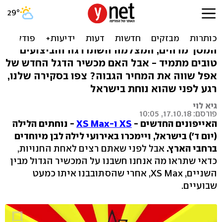
XS Max: בדקנו את האייפון
היקר והגדול אי פעם
המסך מדהים, המצלמה השתדרגה והביצועים
טובים מתמיד - אבל האם מכשיר הדגל החדש של
אפל שווה את המחיר הגבוה? צפו בסקירה שלנו,
רגע לפני שהוא נוחת בישראל
גיא לוי
פורסם: 17.10.18, 10:05
האייפונים החדשים -
XS ו-XS Max
- נוחתים הלילה
(יום ד') בישראל, ויימכרו באירועי לילה לבן מיוחדים
ברחבי הארץ.
אבל לפני שאתם רצים לאחת החנויות,
כדאי שתראו מה אנחנו חשבנו על המכשיר הגדול מבין
השניים, XS Max, אחרי שהסתובבנו איתו כמעט
שבועיים.