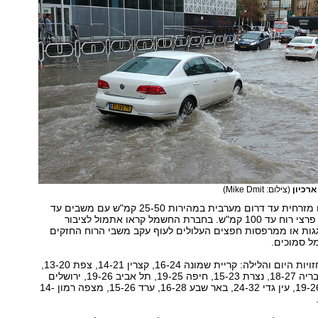
ארכיון
(צילום: Mike Dmit)
הרוח תהיה דרום מזרחית עד דרום מערבית במהירות 25-50 קמ"ש עם משבים עד
80 קמ"ש. ייתכנו פרצי רוח עד 100 קמ"ש. בחברת החשמל קראו אתמול לציבור
גגות או ממרפסות חפצים העלולים לעוף עקב משבי הרוח החזקים
מל סמוכים.
הטמפרטורות החזויות היום והלילה: קריית שמונה 16-24, קצרין 14-21, צפת 13-20,
טבריה 13-20, טבריה 18-27, נצרת 15-23, חיפה 19-25, תל אביב 19-26, ירושלים
14-24, אשקלון 19-26, עין גדי 24-32, באר שבע 16-28, ערד 15-26, מצפה רמון 14-