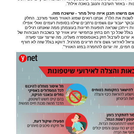
ות - באזור הערבה והנגב בואכה אילת".
ם מישהו תכנן איזה טיול מחר - שישכח מזה.
 לשנות את הלו"ז. אנחנו רואים שמזג האוויר מאוד מורכב. החלק
וקר יעבור עם גשמים נרחבים שילוו בסופות רעמים ואולי אפילו
 וייתכן שנראה תופעות חריגות בעוצמתן ממה שאנחנו רגילים
 בגלל שכל כך חם בחוץ ובחמישי יגיע אוויר קר בשכבות הגבוהות של
יגרום לערבול חזק באטמוספרה מעלינו, מה שייצר ענני סערה
יאל לאירועי גשם ורוח חריגים מהרגיל. דווקא בגלל שזה לא חורף
ם חמים, זה יגרום להחמרה במזג האוויר".