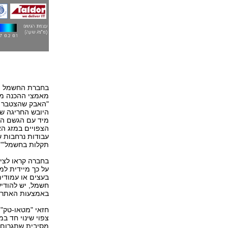
בחברת החשמל הוד
מאמצי ההכנה מר
"האבק שהצטבר ע
היובש החריגה ש
מיד עם הגשם הר
הצפויים במזג האו
עבודות נרחבות ש
תקלות בחשמל'".
בחברה קראו לצי
בעצים או עמודים
באמצעות האתר ו
צפוי שינוי חד ב
מסיבית שתגרום 