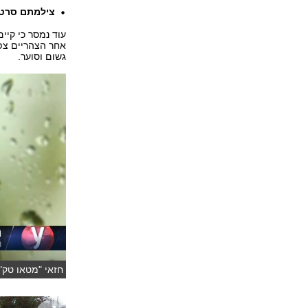
צילמתם סרטונ
עוד נמסר כי קיי
אחר הצהריים צפו
גשום וסוער.
חזאי "מטאו טק"