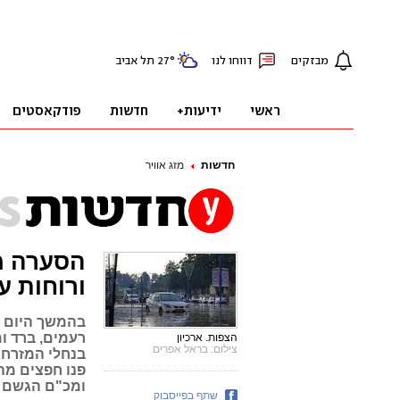
חדשות
מזג אוויר
הסערה מג
ורוחות עד 100 ק
בהמשך היום י
רעמים, ברד ו
הצפות. ארכיון
צילום: בראל אפרים
בנחלי המזרח ו
פנו חפצים מה
ומכ"ם הגשם
שתף בפייסבוק