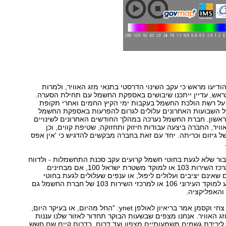
יעו מראש כי עקב השינוי הדרסטי בתנאי מזג האוויר, ולמרות
אש, עדיין ייתכנו שיבושים באספקת החשמל עם תחילת הסערה.
ל רשת הולכת החשמל בעקבות ימי הקיץ החמים ואחרי תקופת
ל השבועות האחרונים עלולים לגרום להפרעות באספקת החשמל
אשון. חברת החשמל נערכה במהלך החודשים האחרונים לשינויים
ויר, החברה ביצעה עבודות חיזוק ותחזוקה, שטיפת קווים, וכן
ל גיזום וכריתה. יחד עם זאת בחברה מבקשים להדגיש כי 'אין אפס
בור שלא לגעת בחוטי חשמל קרועים עקב סכנת התחשמלות - ולדווח
על כך מיידית למרכז השירות 103 או למוקד משטרת ישראל 100, אם מבחינים
 שאינם יציבים ועלולים ליפול, או ענפים שעלולים לגעת בחוטי
חשמל, יש להודיע למוקד העירוני 106 או למרכזי השירות 103 של חברת החשמל גם
האפליקציה.
חזאי "מטאו-טק" צחי וקסמן אמר בריאיון לאולפן ynet: "החל מהיום, או בעיקר היום,
מזג האוויר. אנחנו מצפים שבשעות הבוקר תחדור לאזור שלנו עננות
לירידת גשמים משמעותיים מצפון ועד דרום. בדרום קיים שם חשש