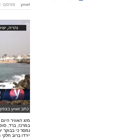
ynet
פורסם: 25.10.18, 06:57
כתב ynet בצפון מדווח לקראת המערכת (צילום: אביהו שפירא ואבי חי )
מזג האוויר היום 
נמסר כי בבוקר י
יירדו ברוב חלקי 