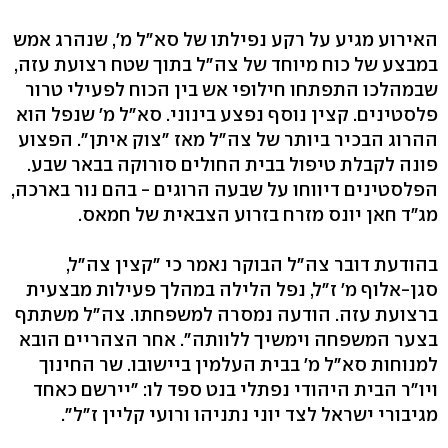
האירוע מגיע על רקע נפילתו של סא"ל מ', שנהרג אמש
במבצע של כוח מיוחד של צה"ל בתוך שטח רצועת עזה,
שבמהלכו התפתחו חילופי אש בין הכוח לפעילי טרור
פלסטינים. קצין נוסף נפצע בינוני. סא"ל מ' שנפל הוא
ההרוג הבכיר ביותר של צה"ל מאז "צוק איתן". הפצוע
פונה לקבלת טיפול בבית החולים סורוקה בבאר שבע.
הפלסטינים דיווחו על שבעה הרוגים - בהם נור בארכה,
מג"ד חאן יונס מזרח בזרוע הצבאית של חמאס.
בהודעת דובר צה"ל הבוקר נאמר כי "קצין צה"ל,
סגן-אלוף מ' ז"ל, נפל הלילה במהלך פעילות מבצעית
ברצועת עזה. הודעה נמסרה למשפחתו. צה"ל משתתף
בצער המשפחה וימשיך ללוותה". אחר הצהריים הובא
למנוחות סא"ל מ' בבית העלמין ביישובו. שר החינוך
ויו"ר הבית היהודי נפתלי בנט ספד לו: "יירשם כאחד
מגיבורי ישראל לצד יוני נתניהו ורועי קליין ז"ל".