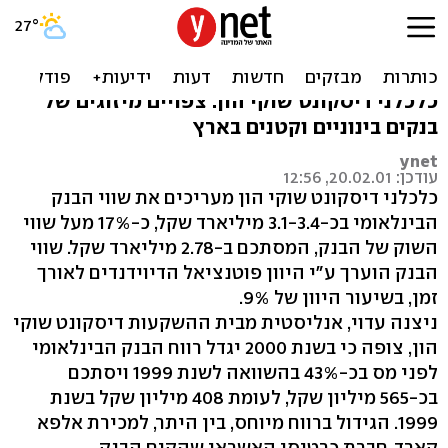
"שווי הבנק הבינלאומי גבוה
בכ-17% משווי השוק"
כלכלני דיסקונט שוקי הון: צפויים מיזוגים של
בנקים בינוניים וקטנים בארץ
ynet
עודכן: 20.02.01, 12:56
כלכלני דיסקונט שוקי הון מעריכים את שווי הבנק
הבינלאומי בכ-3.1-3.4 מיליארד שקל, כ-17% מעל שווי
השוק של הבנק, המסתכם ב-2.78 מיליארד שקל. שווי
הבנק הוערך ע"י היוון פוטנציאל הדיוידנדים לאורך
זמן, בשיעור היוון של 9%.
ניצנה עדוי, אנליסטית מבית ההשקעות דיסקונט שוקי
הון, צופה כי בשנת 2000 יגדל רווח הבנק הבינלאומי
לפני מס בכ-43% בהשוואה לשנת 1999 ויסתכם
בכ-565 מיליון שקל, לעומת 408 מיליון שקל בשנת
1999. הגידול ברווח מיוחס, בין היתר, למכירת אלפא
קארד, חברת כרטיסי האשראי שהקים הבנק,