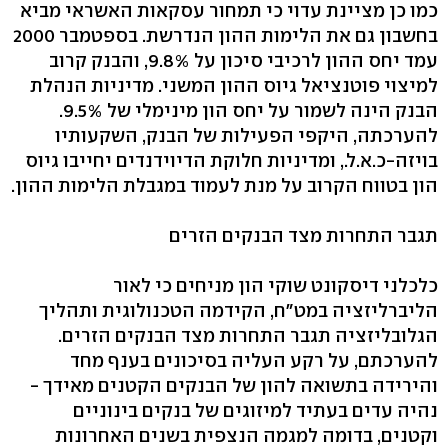
כמו כן מציינת עדוי כי תמחור עסקאות האשראי מביא
בחשבון גם את הלימות ההון הנדרשת. בספטמבר 2000
עמד יחס ההון לרכיבי סיכון על 9.8%, והבנק קרוב
למיצוי פוטנציאל גיוס ההון המשני. מדיניות הנהלת
הבנק הינה לשמור על יחס הון מינימלי של 9.5%.
להערכתה, היקפי הפעילות של הבנק, השקעותיו
בויזה-כ.א.ל., ומדיניות חלוקת הדיוידנדים יחייבו גיוס
הון בטווח הקרוב על מנת לעמוד במגבלת הלימות ההון.
תגבר התחרות מצד הבנקים הזרים
כלכלני דיסקונט שוקי הון מניחים כי לאור
הליברליזציה במט"ח, הקידמה הטכנולוגית ותהליך
הגלובליזציה תגבר התחרות מצד הבנקים הזרים.
להערכתם, על רקע העליה בסיכונים בענף מחד
והירידה בתשואה להון של הבנקים הקטנים מאידך -
נהיה עדים בעתיד למיזוגים של בנקים בינוניים
וקטנים, בדומה למגמה הנצפית בשנים האחרונות