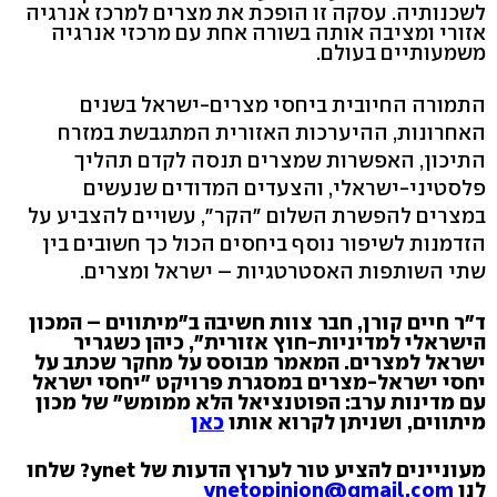
לשכנותיה. עסקה זו הופכת את מצרים למרכז אנרגיה
אזורי ומציבה אותה בשורה אחת עם מרכזי אנרגיה
משמעותיים בעולם.
התמורה החיובית ביחסי מצרים-ישראל בשנים
האחרונות, ההיערכות האזורית המתגבשת במזרח
התיכון, האפשרות שמצרים תנסה לקדם תהליך
פלסטיני-ישראלי, והצעדים המדודים שנעשים
במצרים להפשרת השלום "הקר", עשויים להצביע על
הזדמנות לשיפור נוסף ביחסים הכול כך חשובים בין
שתי השותפות האסטרטגיות – ישראל ומצרים.
ד"ר חיים קורן, חבר צוות חשיבה ב"מיתווים – המכון
הישראלי למדיניות-חוץ אזורית", כיהן כשגריר
ישראל למצרים. המאמר מבוסס על מחקר שכתב על
יחסי ישראל-מצרים במסגרת פרויקט "יחסי ישראל
עם מדינות ערב: הפוטנציאל הלא ממומש" של מכון
מיתווים, ושניתן לקרוא אותו
כאן
מעוניינים להציע טור לערוץ הדעות של ynet? שלחו
לנו
ynetopinion@gmail.com