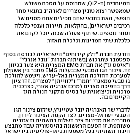
המיוחדים (ה-QIZ, שמבוסס על הסכם משולש
שמאפשר יצוא טובין מצריים לארה"ב בתנאי סחר
חופשי, וזאת בתנאי שהם מכילים אחוז מסוים של
רכיבים ישראלים), בחקלאות, תיירות וענפי כלכלה
וסחר נוספים. שיתוף פעולה שכזה יוכל לקדם את
כלכלת שתי המדינות וכלכלת האזור.
הודעת חברת "דלק קידוחים" הישראלית לבורסה בסוף
ספטמבר שתרכוש (בשיתוף חברות "נובל אנרג'י"
ו"איסט גז") את חברת EMG המצרית היא צעד בכיוון
זה. צינור הגז הטבעי שבבעלות EMG מחבר בין אשקלון
למערכת ההולכה המצרית באל-עריש, וישמש להולכת
גז טבעי ממאגרי "תמר" ו"לווייתן" למצרים. זהו ציון
דרך בהפיכת מצרים למרכז אנרגיה אזורי, כצרכנית
מרכזית וכיצואנית על בסיס מתקני הנזלת הגז
הקיימים בה.
לדברי שר האנרגיה יובל שטייניץ, שיקום צינור הגז
הטבעי ישראל-מצרים, לצד הקמת הצינור לירדן,
מחברים את מדינות ציר השלום בתשתית גז אזורית
משותפת. זו הפעם הראשונה בהיסטוריה שבה מתבצע
חיבור תשתיתי בעל משמעות גיאו-פוליטית בין ישראל