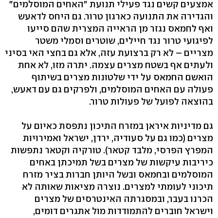
אמצעים קשים נגד פעילי תנועת "האחים המוסלמים"
והגדירה את התנועה כארגון טרור. גם היחס לדאעש
ואף לחמאס נגזר מן הראייה המצרית שהם סייעו
לפיגועי טרור נגד חיילים, שוטרים וסמלי משטר
מצריים – לא רק ברצועת עזה, אלא גם בחצי האי בסיני
ולעתים אף בשטח מצרים עצמה. יתרה מזו, לא אחת
הואשם החמאס על ידי שלטונות מצרים בשיתוף
פעולה עם האחים המוסלמים, ולפרקים גם עם דאעש,
בהוצאה לפועל של פעולות טרור.
גם מדיניות איראן במזרח התיכון נתפסת כאיום על
מצרים (כמו גם על סעודיה, ירדן, ישראל ואמירויות
המפרץ הפרסי, מלבד קטאר). טורקיה וקטאר נתפשות
כיריבות עיקשות של מצרים בשל תמיכתן באחים
המוסלמים ובחמאס ובשל היותן חברות בציר מזרח
תיכוני לעומתי למצרים. נוצרה מציאות שאותה לא
הכרנו בעבר, ובמסגרתה האינטרסים של מצרים
וישראל חוברים להתמודדות מול אתגרים דומים,