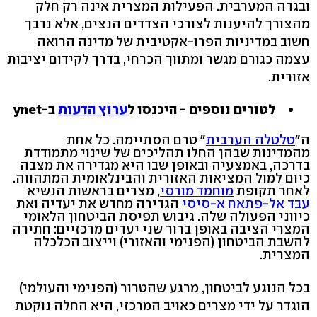
ובגדה המערבית. הפעילות המצרית אינה רק חלק
מהצורך להיענות לצורכי הצדדים הנצים, אלא נדבך
חשוב במדיניות הפרו-אקטיבית של מדינה הרואה
עצמה כגורם מגשר ומתווך הכרחי, בדרך לקידום יציבות
אזורית.
לטורים נוספים - היכנסו ל
ערוץ הדעות
ב-ynet
ה"
טלטלה הערבית
" טרם הסתיימה. כל אחת
מהמדינות שבהן החלו תהליכים של שינוי מתמודדת
בדרכה, באמצעיה ובאופן שבו היא מגדירה את מצבה
כיום למול המציאות האזורית והבינלאומית המתהווה.
לאחר תקופת
מוחמד מורסי
, מצרים בראשות הנשיא
עבד אל-פתאח א-סיסי
הגדירה מחדש את יעדיה ואת
כיווני הפעולה שלה. גיבוש תפיסת הביטחון הלאומי
המצרי הציבה באופן ברור שני יעדים מרכזיים: חתירה
להשבת הביטחון (הפנימי והאזורי) וייצוב הכלכלה
המצרית.
בכל הנוגע לביטחון, מרגע שהטרור (הפנימי והעולמי)
הוגדר על ידי מצרים כאויב המרכזי, היא החלה נוקטת