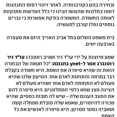
ובחירה בהם כקורבנותיה. לאחר זיהוי דפוס התנהגות
דומה בתלונות שהוגשו הבינו כי כלל הפרשות מתנקזות
לאותה החשודה. המשטרה בודקת אפשרות כי גברים
נוספים נפלו קורבן למעשיה.
בית משפט השלום בתל אביב האריך היום את מעצרה
בארבעה ימים.
שמע מיוצגת על ידי עו"ד ניר ושגיב רוטנברג
עו"ד ניר
רוטנברג אמר ל-ynet בתגובה:
"כל חטאה של הבחורה
הזאת זה שהיא סיפרה את האמת. היא חשודה בקבלת
דבר במרמה והתחזות לאדם אחר. הטיעון שלנו שהיא
מעולם לא התחזתה לאדם אחר ושהיא מעולם לא
הציגה מצג שווא כלפי המתלוננים. היא סיפרה להם
את המצב העגום שלה - שיש לה חובות כספים, שהיא
מכורה להימורים, שאמא שלה סובלת ממחלה קשה
ושאביה נפטר מסרטן. היא סיפרה לאנשים את כל
האמת.