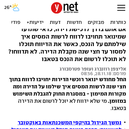
קניתם דירה? תסבירו מאיפה
הכסף
אם אתם בדרך לרכישת דירה, כדאי שתדעו
שמינואר תחויבו לדווח לרשות המסים איך
שילמתם על הנכס, כאשר את הדיווח תוכלו
למסור עד חצי שנה מקבלת הדירה. לא תדווחו?
לא תוכלו לרשום את הנכס בטאבו
אליצפן רוזנברג ועופר פטרסבורג
פורסם: 28.11.18, 08:56
החל מחודש ינואר רוכשי הדירות יחויבו לדווח בתוך
חצי שנה לרשות המסים איך שילמו על הדירה ומה
מקורות המימון - במסגרת החוק להגבלת השימוש
במזומן.
מי שלא ידווח לא יוכל לרשום את הדירה
בטאבו.
נמשך הגידול בהיקפי המשכנתאות באוקטובר