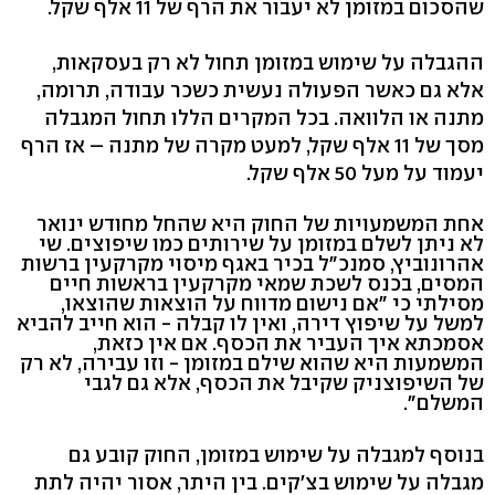
שהסכום במזומן לא יעבור את הרף של 11 אלף שקל.
ההגבלה על שימוש במזומן תחול לא רק בעסקאות,
אלא גם כאשר הפעולה נעשית כשכר עבודה, תרומה,
מתנה או הלוואה. בכל המקרים הללו תחול המגבלה
מסך של 11 אלף שקל, למעט מקרה של מתנה – אז הרף
יעמוד על מעל 50 אלף שקל.
אחת המשמעויות של החוק היא שהחל מחודש ינואר
לא ניתן לשלם במזומן על שירותים כמו שיפוצים. שי
אהרונוביץ, סמנכ"ל בכיר באגף מיסוי מקרקעין ברשות
המסים, בכנס לשכת שמאי מקרקעין בראשות חיים
מסילתי כי "אם נישום מדווח על הוצאות שהוצאו,
למשל על שיפוץ דירה, ואין לו קבלה - הוא חייב להביא
אסמכתא איך העביר את הכסף. אם אין כזאת,
המשמעות היא שהוא שילם במזומן - וזו עבירה, לא רק
של השיפוצניק שקיבל את הכסף, אלא גם לגבי
המשלם".
בנוסף למגבלה על שימוש במזומן, החוק קובע גם
מגבלה על שימוש בצ'קים. בין היתר, אסור יהיה לתת