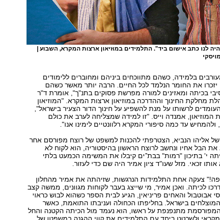
יה לנו כתב אישום ביד". התלמידים במוזיאון ארצות המקרא, השבוע |
ויסקי
ורבים בלמידה, כשהם מתווכחים ביניהם ומחוברים ללימודים
יזכרו את החומר הנלמד לכל החיים. הרבה יותר מאשר כשהם
יבי בכיתה ומאזינים למורה מפרשת פסוקים בתנ"ך", אומרת ד"ר
לת מחלקת החינוך וההדרכה במוזיאון ארצות המקרא. "המוזיאון
ומדים לרשותו על מנת להשפיע על חינוך הדור הצעיר בישראל",
המוזיאון, אמנדה וייס. "זו למידה שמצליחה לערב את כולם
ולהמחיש עד כמה סיפורי המקרא רלוונטיים לימינו אנו".
 של אליהו הנביא, הצטרפתי להכנות למשפט של רוצח מפורסם אחר
ג את הבל אחיו ונחשב לרוצח הראשון בהיסטוריה, הוא לקוח לא
תה י' בתיכון "רמות" בבת־ים קיבלו את המשימה הכמעט בלתי
ותו זכאי. מזל שעו"ד ציון אמיר היה שם כדי לעזור.
יפה!" צעקה אחת התלמידות הנרגשות, שזיהתה את אמיר מהחלון
רכו לכיתה. ואכן אמיר, מי שייצג בעבר לקוחות מגוונים, ממשה קצב
סי אבוטבול והאחים פריניאין, הגיע לבית הספר כשהוא לבוש כראוי
המוצלחים בישראל. בחליפתו הכחולה ועניבתו התואמת, כאשר
והמפורסמת מתנפנפת על ראשו, הוא נעמד מול הכיתה הקטנה והחל
קראי ולשרטט ביחד עם התלמידים את קווי ההגנה במשפטו של