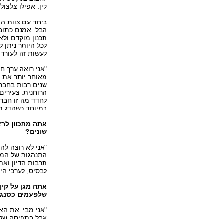
קין. אפילו צלצול
ביחד עם צוות הה
הבל. אמנם כתוב ב
תכנון מוקדם ולא
לכל היותר ניתן 
לעשות זה לעורר 
"אני רואה ערך חי
מאוחר יותר את 
שנים רבות בחבר
הרוחנית. צעירים
לחדד מה זו חברה
במיוחד כשהדג מ
אתה מתכוון לר
שונים?
"אני לא רוצה לה
התנהגות של המנה
תרבות הדיון ואת
לבסיס, לערכי הי
אתה מגן על קין 
שלפעמים כסנגור
"אני מבין את הא
אבל בתפיסה שלי 