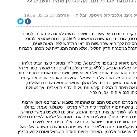
 לו סנגור יוקרתי, וגם: מה פלדמן ואמיר חושבים על
ילומים: אלכס קולומויסקי, יובל חן
פורסם: 03.12.18, 19:55
יים ביום רביעי שעבר בירושלים כמעט לא זכה לתהודה, למרות
שכלל נאשם מפורסם, עורכי דין מהשורה הראשונה ו־450 קורבנות שהוצאו להורג
שהסיבה לכך היא שהמעשה הנוראי התרחש לפני מאות שנים,
הל במסגרת הדין הפלילי, אלא תחת המטרייה של מבחני הבגרות
ם מזעזעים: בספר מלכים א', פרק י"ח, מסופר כיצד הביס אליהו
התשבי, הידוע יותר כאליהו הנביא, כ־450 נביאי בעל בדו־קרב דתי שנערך במרומי הר
חונו הוא הוריד אותם אל נחל הקישון, ושם שחט אותם במו ידיו בזה
פניהם המשתאות של בני ישראל. המעשה האכזרי הוכיח את קיומו
נע את המשך כהונתו של המלך אחאב שחטא בעבודת אלילים,
 את היהדות מכליה וקיבע את אליהו כדמות אגדית. אך נשאלת
ו הנביא היה, גם, רוצח?
 במרכז המשפט המבוים שהתנהל בשבוע שעבר במוזיאון ארצות
 בהשתתפות תלמידי כיתות י"א מתיכון "טכנולוגי נעמת" בחולון.
לקו לשתי קבוצות, תביעה והגנה, התכוננו למשפט במשך כחודש,
 בספרי התנ"ך ומעלים באוב את דמותו של אליהו. לעזרתם נחלצו
 הטובים ביותר בישראל: התובעת עו"ד פנינה גיא, לשעבר
בפרקליטות מחוז תל־אביב ומי שהייתה התובעת במשפטו של יגאל
"ד אביגדור פלדמן, מאבירי זכויות האדם בישראל ואורח קבוע בבג"ץ.