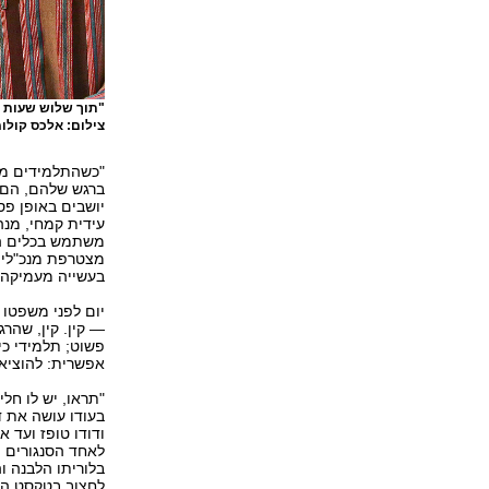
"תוך שלוש שעות ה
צילום: אלכס קולומ
"כשהתלמידים מע
ברגש שלהם, הם 
יושבים באופן פס
עידית קמחי, מנה
משתמש בכלים הע
מצטרפת מנכ"לית 
בעשייה מעמיקה, 
יום לפני משפטו
— קין. קין, שהר
פשוט; תלמידי כי
אפשרית: להוציא א
"תראו, יש לו חל
בעודו עושה את ד
ודודו טופז ועד א
לאחד הסנגורים 
בלוריתו הלבנה 
לחצוב בטקסט המ