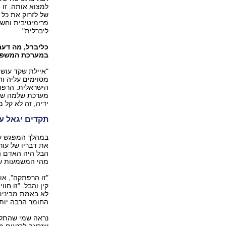
למצוא אותה. זו 
של לזרוק את כל 
פרימיטיבית וחשו
ליברלית".
כליברל, מה דע
במערכת המשפט ל
"איילת שקד עושה
מסוימים עליה וח
הישראלית. הרפור
מערכת שלמה של א
ידיה, זה לא קל 
תקדים יגאל ע
במהלך המפגש עם 
את דבריו של עור
הבל היה האדם הר
מהי המשמעות של 
קין והבל. "זו ח
לא באמת מבינים
החומר הרבה יותר
נראה שמי שהתלה