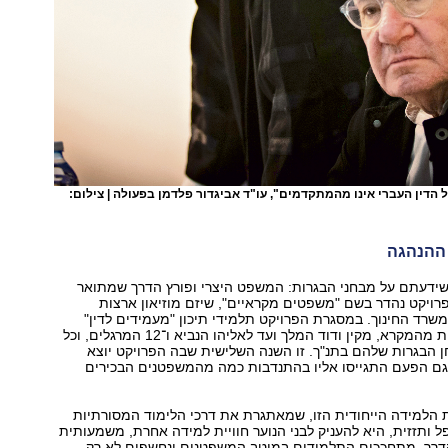
הדין העברי אינו מהמתקדמים", עו"ד אביגדור פלדמן בפעולה | צילום:
ההנהגה
ידעתם על מבחני הבגרות: המשפט היצרי ופורץ הדרך שמתואר
רויקט נהדר בשם "משפטים מקראיים", שיזם מוזיאון ארצות
רד החינוך. במסגרת הפרויקט תלמידי תיכון "מעמידים לדין"
דמויות מפורסמות מהמקרא, מקין ודוד המלך ועד לאליהו הנביא ו־12 המרגלים, וכל
 הבגרות שלהם בתנ"ך. זו השנה השלישית שבה הפרויקט יוצא
וגם הפעם התגייסו אליו בהתנדבות כמה מהמשפטנים הבכירים
הלמידה הייחודית הזו, שמאתגרת את דרכי הלימוד המסורתיות
ל ותזזית, היא להעניק לבני הנוער חוויית למידה אחרת, משמעותית
הדרך, מתחככים התלמידים במיטב המשפטנים ונחשפים לא רק