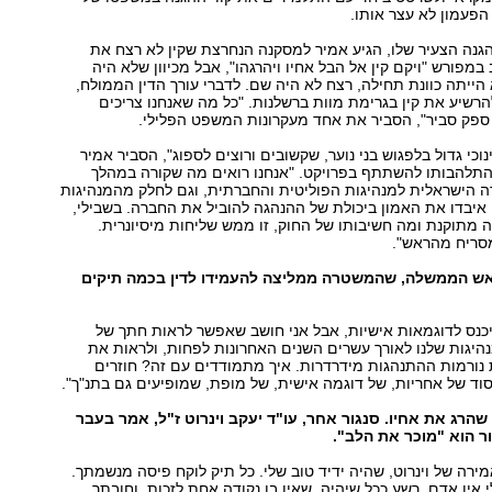
 הפעמון לא עצר אותו.
גנה הצעיר שלו, הגיע אמיר למסקנה הנחרצת שקין לא רצח את
מפורש "ויקם קין אל הבל אחיו ויהרגהו", אבל מכיוון שלא היה
 הייתה כוונת תחילה, רצח לא היה שם. לדברי עורך הדין הממולח,
להרשיע את קין בגרימת מוות ברשלנות. "כל מה שאנחנו צריכים
ספק סביר", הסביר את אחד מעקרונות המשפט הפלילי.
נוכי גדול בלפגוש בני נוער, שקשובים ורוצים לספוג", הסביר אמיר
התלהבותו להשתתף בפרויקט. "אנחנו רואים מה שקורה במהלך
ה הישראלית למנהיגות הפוליטית והחברתית, וגם לחלק מהמנהיגות
 איבדו את האמון ביכולת של ההנהגה להוביל את החברה. בשבילי,
 מתוקנת ומה חשיבותו של החוק, זו ממש שליחות מיסיונרית.
סריח מהראש".
אש הממשלה, שהמשטרה ממליצה להעמידו לדין בכמה תיקים
יכנס לדוגמאות אישיות, אבל אני חושב שאפשר לראות חתך של
יגות שלנו לאורך עשרים השנים האחרונות לפחות, ולראות את
 נורמות ההתנהגות מידרדרות. איך מתמודדים עם זה? חוזרים
סוד של אחריות, של דוגמה אישית, של מופת, שמופיעים גם בתנ"ך".
שהרג את אחיו. סנגור אחר, עו"ד יעקב וינרוט ז"ל, אמר בעבר
 הוא "מוכר את הלב".
מירה של וינרוט, שהיה ידיד טוב שלי. כל תיק לוקח פיסה מנשמתך.
אין אדם, רשע ככל שיהיה, שאין בו נקודה אחת לזכות, וחובתך