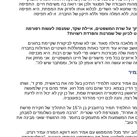
מהות העבודה של הסנגור ולכן אני רואה בה משימת חיים. התפיסה
מי שחטא לאי השדים, לכלוא אותו ולזרוק את המפתח, היא תפיסה
כה, ללא חמלה וחסד וללא תיקון של החברה. זו לא תפיסה
תך על שרת המשפטים, איילת שקד, שמנסה לעשות רפורמה
כיוון של שמרנות והפרדת רשויות?
 מלאכה גדולה מאוד. אני לא שותף לביקורת שקיימת בחוגים
ושב שהיא עוד תיזכר כאחת ממחוללות השינויים הגדולות בחברה
מות שלה מבורכות ויישאו פרי לעוד שנים רבות. היא מכניסה
יזונים בכל מיני מישורים של חיינו המשפטיים. אני מחזק את
מה שהיא עושה וזה דורש אומץ לב גדול, ומסתבר שיש לה".
מיר
אמיר ציטטו תלמידי התיכון בעל פה את בראשית, פרק ד', ושתו
ך הדין בצמא. ניכר שהם נהנו מכל רגע. אחד מהם ציין שלמעשה
אשון בהיסטוריה האנושית שמת, ועל כן קין לא יכול היה לדעת
רצח, והנה לכם זיכוי מהדהד בפוטנציה.
"זו הרפתקה", אומר התלמיד תמיר ברחובניק בן ה־15 על התהליך של חקירת פרשת
וויה אחרת", מצטרפת לינוי שטרית. "הרבה פעמים כשלומדים למבחן,
 את המשמעות ולא מתעמקים בחומר. פה הרגשתי שאני מבינה את
 טוב".
ב יותר מכל מהמפגש עם אמיר הוא דווקא המורה עמיר רנרט,