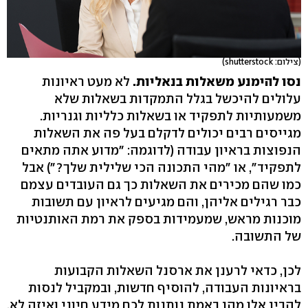
(צילום: shutterstock)
נסו להימנע משאלות בנאליות.
לא מעט ראיונות
עלולים להיכשל בגלל התמקדות בשאלות שלא
משמעותיות לתפקיד או בשאלות כלליות וגנריות.
מגייסים רבים יכולים לדקלם בעל פה את השאלות
הנפוצות בראיון עבודה (לדוגמה: "מדוע אתה מתאים
לתפקיד", או "מהי התכונה הכי שלילית שלך?") אבל
כמו שהם מכירים את השאלות כך גם העובדים עצמם
כבר רגילים אליהן, והם מגיעים לראיון עם תשובות
מוכנות מראש, שמעמידות בספק את רמת האותנטיות
של התשובה.
לכן, כדאי לרענן את ארסנל השאלות הקבועות
בראיונות העבודה, להוסיף חדשות, ובמקביל לנסות
להבין אלו מהן באמת נותנות לכם מידע חיוני ואיזה לא.