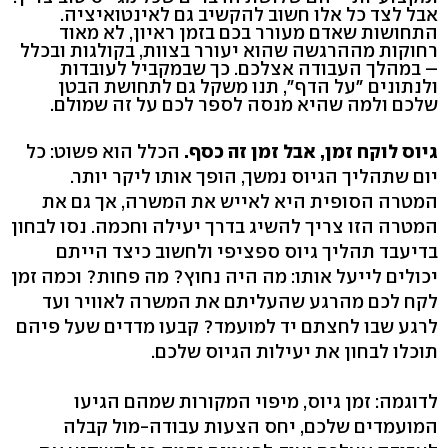
אבל לצד כל אלו חשוב להקשיב גם לאינטואיציה.
התחושות שאדם מעורר בכם בזמן ראיון, לא מאוד
רחוקות מההרגשה שהוא יעורר בצוות, בקולגות ובכלל
– במהלך העבודה אצלכם. כך שבמקביל לעובדות
ולנתונים "על הדף", תנו משקל גם לתחושת הבטן
שלכם ולמה שהיא מנסה לספר לכם על זה שמולם.
גיוס לוקח זמן, אבל זמן זה כסף.
הכלל הוא פשוט: כל
יום שתהליך הגיוס נמשך, הופך אותו ליקר יותר.
המטרה הסופית היא לאייש את המשרה, אך גם את
המטרה הזו צריך להשיג בדרך יעילה וחכמה. נסו לבחון
בדיעבד תהליך גיוס ספציפי ולחשוב כיצד הייתם
יכולים לייעל אותו: מה היה נחוץ? מה פחות? וכמה זמן
לקח לכם מהרגע שהעליתם את המשרה לאוויר ועד
לרגע שבו לחצתם יד למועמד? קבעו מדדים שעל פיהם
תוכלו לבחון את יעילות הגיוס שלכם.
לדוגמה: זמן גיוס, מיפוי המקורות שמהם הגיעו
המועמדים שלכם, יחס הצעות עבודה-מול קבלה