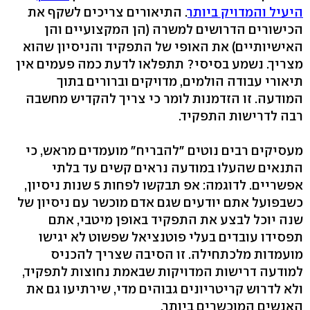
היעיל והמדויק ביותר
. התיאורים צריכים לשקף את
הכישורים הדרושים למשרה (הן המקצועיים והן
האישיותיים) את האופי של התפקיד והניסיון שהוא
מצריך. נשמע בסיסי? תתפלאו לדעת כמה פעמים אין
תיאורי עבודה הולמים, מדויקים וברורים בתוך
המודעה. זו הזדמנות לומר כי צריך להקדיש מחשבה
רבה לדרישות התפקיד.
מעסיקים רבים נוטים "להבריח" מועמדים מראש, כי
התנאים שהעלו במודעה נראים קשים עד בלתי
אפשריים. לדוגמה: אפ תבקשו לפחות 5 שנות ניסיון,
כשבפועל אתם יודעים שגם אדם מוכשר עם ניסיון של
שנה יוכל לבצע את התפקיד באופן מיטבי, אתם
תפסידו עובדים בעלי פוטנציאל שפשוט לא יגישו
מועמדות מלכתחילה. זו הסיבה שצריך להכניס
למודעה דרישות המדויקות שבאמת נחוצות לתפקיד,
ולא לדרוש קריטריונים גבוהים מדי, שירתיעו גם את
האנשים המוכשרים ביותר.