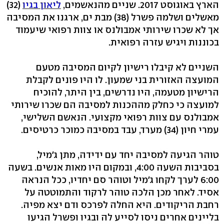
הארץ באוגוסט 2017. שניים מהנאשמים,
ליאון בגיו
(32)
מאשלים ושלמה פשרל (38) מבת ים, ארגנו את המסיבה
אך לא שכרו שירותי אמבולנס או צוות רפואי שיעמוד
בכוננות ויגיש עזרה רפואית.
השניים לא קיבלו רישיון לקיום המסיבה מטעם
המועצה האזורית בני שמעון. לו היו פונים לקבלת
הרישיון מטעמה, היו נדרשים, בין היתר, להוכיח
למועצה כי כחלק מההכנות למסיבה הם שכרו שירותי
אמבולנס עם צוות רפואי מקצועי. הנאשם השלישי,
עמרי חיון (34) מערד, עבד במסיבה כמוכר כרטיסים.
טוהר הגיעה למסיבה יחד עם ידידה, מתן ג'מיל,
בסביבות השעה 4:00, ובמקום היו מאות אנשים. בשעה
6:00 לערך לקחו ג'מיל וטוהר סם יחדיו, ככל הנראה
אסיד. לאחר מכן הלכה טוהר לרקוד והתמוטטה על
רחבת הריקודים. היא החלה לפרכס ודם יצא מפיה.
בליינים אחרים ניסו לסייע לה ובגיו ופשרל הגיעו