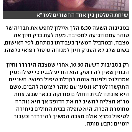
שיחת הטלפון בין אחד החשודים למד"א
בסביבות השעה 8:30 הלך איילון לחפש את חבריה של
טוהר עמם הגיעה למסיבה. מעת לעת בדק חיון את
מצבה, ובמקביל המשיך בעבודתו במתחם. לפי האישום,
בשום שלב לא העניק חיון למנוחה טיפול רפואי כלשהו.
רק בסביבות השעה 10:30, אחרי שמצבה הידרדר וחיון
הבחין שאין לה דופק, הוא הודיע לבגיו כי יש להזמין
אמבולנס ולפנות אותה לקבלת טיפול רפואי. השניים
התקשרו למד"א ונסעו עם טוהר לצומת להבים. משם
היא פונתה לבית החולים סורוקה בבאר שבע. צוות
מד"א הצליח להשיב לה את הדופק אך היא נותרה
מחוסרת הכרה. היא טופלה בבית החולים ביחידה
לטיפול נמרץ, אולם מצבה המשיך להידרדר וכעבור
יומיים נקבע מותה.