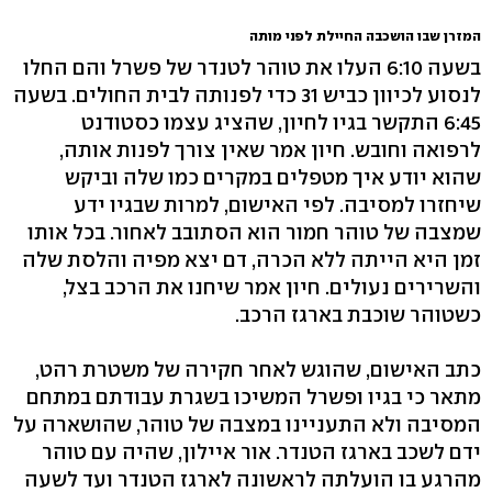
המזרן שבו הושכבה החיילת לפני מותה
בשעה 6:10 העלו את טוהר לטנדר של פשרל והם החלו
לנסוע לכיוון כביש 31 כדי לפנותה לבית החולים. בשעה
6:45 התקשר בגיו לחיון, שהציג עצמו כסטודנט
לרפואה וחובש. חיון אמר שאין צורך לפנות אותה,
שהוא יודע איך מטפלים במקרים כמו שלה וביקש
שיחזרו למסיבה. לפי האישום, למרות שבגיו ידע
שמצבה של טוהר חמור הוא הסתובב לאחור. בכל אותו
זמן היא הייתה ללא הכרה, דם יצא מפיה והלסת שלה
והשרירים נעולים. חיון אמר שיחנו את הרכב בצל,
כשטוהר שוכבת בארגז הרכב.
כתב האישום, שהוגש לאחר חקירה של משטרת רהט,
מתאר כי בגיו ופשרל המשיכו בשגרת עבודתם במתחם
המסיבה ולא התעניינו במצבה של טוהר, שהושארה על
ידם לשכב בארגז הטנדר. אור איילון, שהיה עם טוהר
מהרגע בו הועלתה לראשונה לארגז הטנדר ועד לשעה