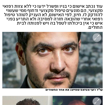
עוד נכתב אישום כי בגיו ופשרל ידעו כי ללא צוות רפואי
מקצועי, הם מונעים טיפול מקצועי ודחוף ממי שעשוי
להזדקק לו. חיון, לפי האישום, לא העניק לטוהר טיפול
רפואי אחרי שהובאה חזרה למסיבה ולא התריע בפני
איש כי אין ביכולתו לטפל בה ויש לפנותה לבית
החולים.
עו"ד רועי אטיאס שמייצג את אחד החשודים